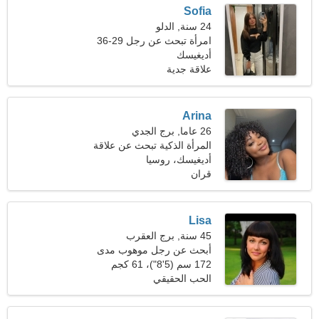
Sofia
24 سنة, الدلو
امرأة تبحث عن رجل 29-36
أديغيسك
علاقة جدية
Arina
26 عاما, برج الجدي
المرأة الذكية تبحث عن علاقة
حقيقية
أديغيسك، روسيا
قران
Lisa
45 سنة, برج العقرب
أبحث عن رجل موهوب مدى
الحياة
172 سم (5'8")، 61 كجم
(134 رطلا)
الحب الحقيقي