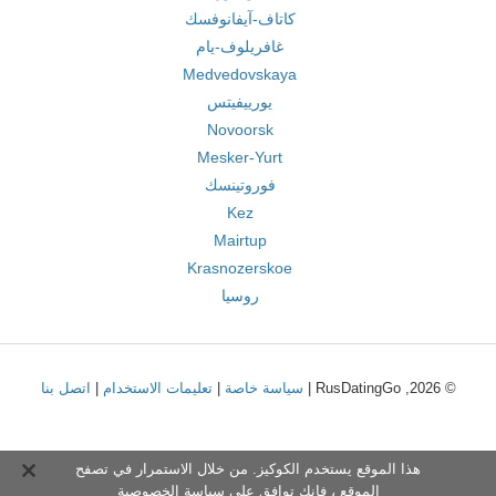
كاتاف-آيفانوفسك
غافريلوف-يام
Medvedovskaya
يورييفيتس
Novoorsk
Mesker-Yurt
فوروتينسك
Kez
Mairtup
Krasnozerskoe
روسيا
© 2026, RusDatingGo |
سياسة خاصة
|
تعليمات الاستخدام
|
اتصل بنا
هذا الموقع يستخدم الكوكيز. من خلال الاستمرار في تصفح
الموقع ، فإنك توافق على
سياسة الخصوصية