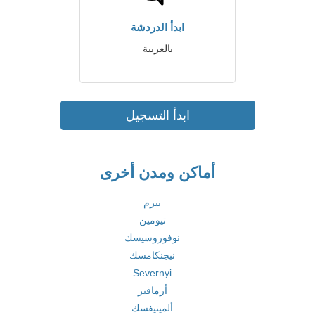
ابدأ الدردشة
بالعربية
ابدأ التسجيل
أماكن ومدن أخرى
بيرم
تيومين
نوفوروسيسك
نيجنكامسك
Severnyi
أرمافير
ألميتيفسك