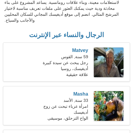
لاستعلامات معينة، وبناء علاقات رومانسية. يساعد المشروع على بناء
محادثة ودية حيث يمكنك العثور على ملفات تعريف مناسبة لاختيار
المرشح المثالي. انضم إلى موقع أديغيسك المجاني للسكان المحليين
والأجانب والسياح.
الرجال والنساء عبر الإنترنت
Matvey
59 سنة, القوس
رجل يبحث عن سيدة كبيرة
49-56
أديغيسك، روسيا
علاقة حقيقية
Masha
33 سنة, الأسد
امرأة عزباء تبحث عن زوج
37-43
أديغيسك
الواح التزحلق، موسيقى
البوب