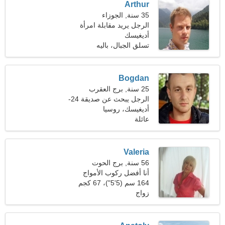
Arthur
35 سنة, الجوزاء
الرجل يريد مقابلة امرأة
أديغيسك
تسلق الجبال، باليه
Bogdan
25 سنة, برج العقرب
الرجل يبحث عن صديقة 24-
31
أديغيسك، روسيا
عائلة
Valeria
56 سنة, برج الحوت
أنا أفضل ركوب الأمواج
والسفر
164 سم (5'5")، 67 كجم
(147 رطلا)
زواج