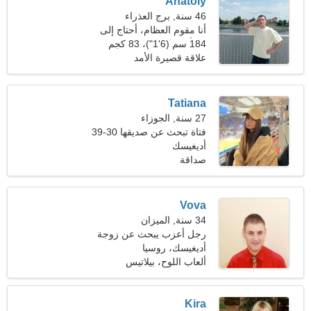
Anatoly
46 سنة, برج العذراء
أنا مقوم العظام، أحتاج إلى
امرأة حالمة
184 سم (6'1")، 83 كجم
(182 رطلا)
علاقة قصيرة الأمد
Tatiana
27 سنة, الجوزاء
فتاة تبحث عن صديقها 30-39
أديغيسك
صداقة
Vova
34 سنة, الميزان
رجل أعزب يبحث عن زوجة
أديغيسك، روسيا
ألعاب اللوح، بيلاتيس
Kira