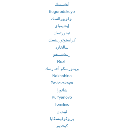
أتشينسك
Bogorodskoye
نوفويورالسك
إيشيمباي
تيخورتسك
كراسنوتوريينسك
سالخارد
رتيشتشيفو
Rezh
بريمورسكو-أختارسك
Nakhabino
Pavlovskaya
شاتورا
Kur'yanovo
Tomilino
ليبديان
بريوكوفيتسكايا
كوفدور