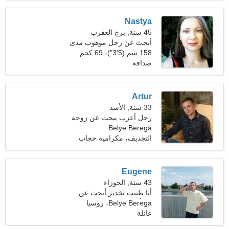
Nastya
45 سنة, برج العقرب
أبحث عن رجل موهوب مدى
الحياة
158 سم (5'3")، 69 كجم
(152 رطلا)
صداقة
Artur
33 سنة, الأسد
رجل أعزب يبحث عن زوجة
Belye Berega
23-31
التجديف، مكرامية حجاب
Eugene
43 سنة, الجوزاء
أنا طبيب تخدير أبحث عن
امرأة مغرية
Belye Berega، روسيا
عائلة