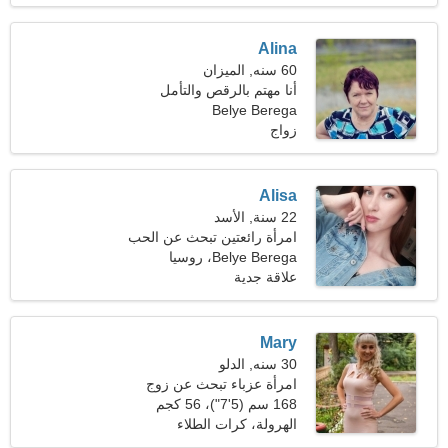
Alina
60 سنه, الميزان
أنا مهتم بالرقص والتأمل
Belye Berega
زواج
Alisa
22 سنة, الأسد
امرأة رائعتين تبحث عن الحب
الحقيقي
Belye Berega، روسيا
علاقة جدية
Mary
30 سنه, الدلو
امرأة عزباء تبحث عن زوج
31-41
168 سم (5'7")، 56 كجم
(123 رطلا)
الهرولة، كرات الطلاء