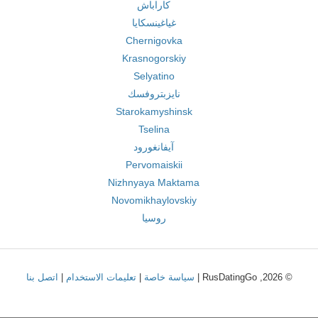
كاراباش
غياغينسكايا
Chernigovka
Krasnogorskiy
Selyatino
نايزبتروفسك
Starokamyshinsk
Tselina
آيفانغورود
Pervomaiskii
Nizhnyaya Maktama
Novomikhaylovskiy
روسيا
© 2026, RusDatingGo |
سياسة خاصة
|
تعليمات الاستخدام
|
اتصل بنا