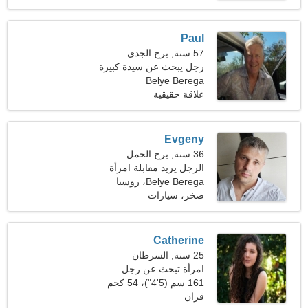
Paul
57 سنة, برج الجدي
رجل يبحث عن سيدة كبيرة
Belye Berega
46-53
علاقة حقيقية
Evgeny
36 سنة, برج الحمل
الرجل يريد مقابلة امرأة
Belye Berega، روسيا
صخر، سيارات
Catherine
25 سنة, السرطان
امرأة تبحث عن رجل
161 سم (5'4")، 54 كجم
(119 رطلا)
قران