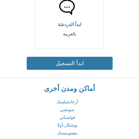
ابدأ الدردشة
بالعربية
ابدأ التسجيل
أماكن ومدن أخرى
أرخانجيلسك
سوتشي
فولسكي
يوشكار-أولا
نيفينوميسك