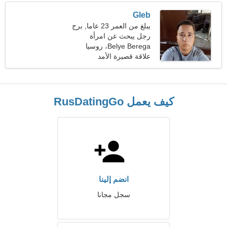
Gleb
يبلغ من العمر 23 عاما, برج
العذراء
رجل يبحث عن امرأة
Belye Berega، روسيا
علاقة قصيرة الأمد
كيف يعمل RusDatingGo
انضم إلينا
سجل مجانا