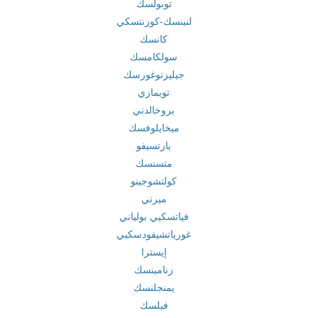
توبولسك
لنينسك-كوزنتسكي
كانسك
سولكامسك
جيليزنوغورسك
تويمازي
بروخالدني
ميخايلوفسك
يارتسيفو
متسنسك
كولتشوجينو
ميرني
فياتسكيي بولياني
غورياتشيفودسكيي
إيسترا
زنامينسك
يمنجلنسك
فيلسك