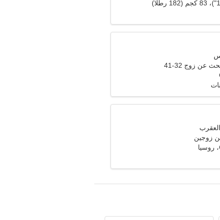
ث عن زوج 32-41
نات
ن زوجين