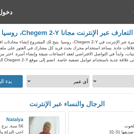
دخول
التعارف عبر الإنترنت مجانا Chegem 2-Y، روسيا
RusDatingGo - خدمة المواعدة الشهيرة عبر الإنترنت في Chegem 2-Y، روسيا. ي
علاقات جادة. يساعد استخدام محرك بحث فريد كل مشارك في العثور على ملف
تيات، وابدأ في التواصل الافتراضي لعقد اجتماعات شيقة وإنشاء أسرة. اختر من
دام عوامل تصفية خاصة. انضم إلى موقع Chegem 2-Y المجاني للسكان المحليين والأجانب والسياح.
الرجال والنساء عبر الإنترنت
Natalya
56 سنة, برج العذراء
ها 31-32
احب التزلج وال