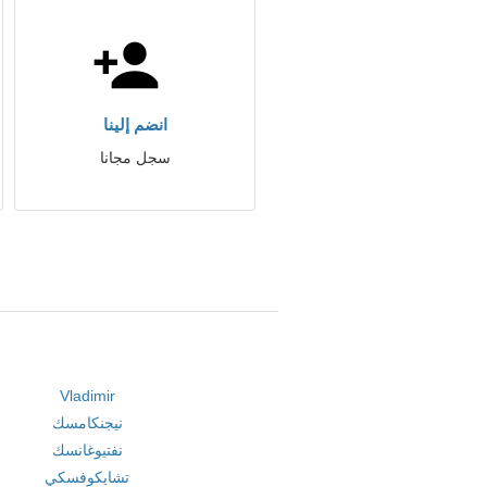
انضم إلينا
سجل مجانا
Vladimir
نيجنكامسك
نفتيوغانسك
تشايكوفسكي