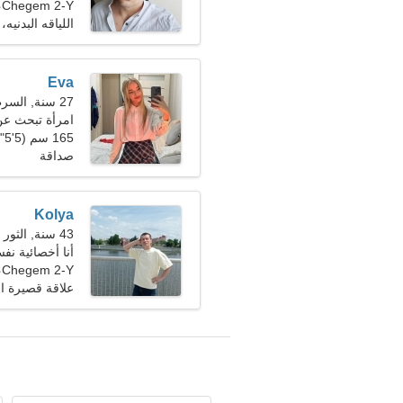
Chegem 2-Y، روسيا
اللياقه البدنيه،
Eva
27 سنة, السرطان
امرأة تبحث عن رج
165 سم (5'5")، 51 كجم (112 رطلا)
صداقة
Kolya
43 سنة, الثور
أنا أخصائية نف
Chegem 2-Y، روسيا
علاقة قصيرة ال