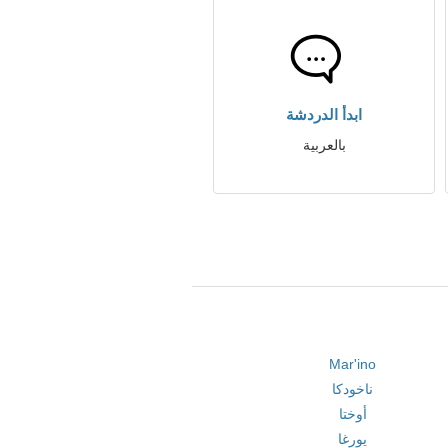
ابدأ الدردشة
بالعربية
Mar'ino
ناخودكا
أوختا
يورغا