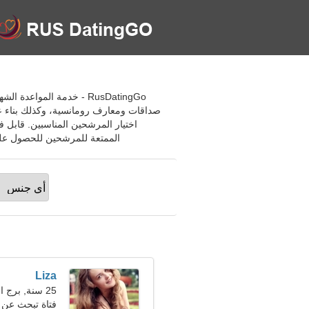
صداقات ومعارف رومانسية، وكذلك بناء 
اختيار المرشحين المناسبين. قابل ف
الممتعة للمرشحين للحصول على علاقة جدية باستخ
Liza
25 سنة, برج الحوت
فتاة تبحث عن صديق