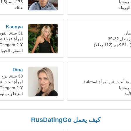
178 سم (5'11")، 83 كجم (182 رطلا)
 الهرولة
عائلة
Ksenya
31 سنة, القوس
ل 32-35
امرأة عزباء تبح
Chegem 2-Y
السفر، الحيوا
Dina
33 سنة, برج العقرب
سية أبحث عن امرأة استثنائية
امرأة تبحث ع
Chegem 2-Y، روسيا
أمد
التزحلق، باليه
كيف يعمل RusDatingGo