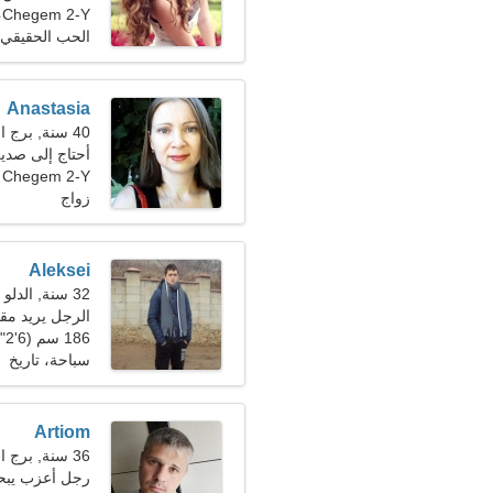
Chegem 2-Y، روسيا
الحب الحقيقي
Anastasia
40 سنة, برج الجدي
أحتاج إلى صد
Chegem 2-Y
زواج
Aleksei
32 سنة, الدلو
الرجل يريد مقا
186 سم (6'2")، 88 كجم (194 رطلا)
سباحة، تاريخ
Artiom
36 سنة, برج الحمل
رجل أعزب يب