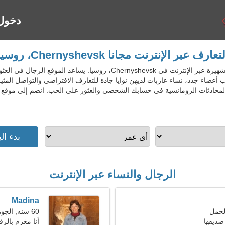
دخول
تعارف عبر الإنترنت مجانا Chernyshevsk، روسيا
RusDatingGo - خدمة المواعدة الشهيرة عبر الإنترنت في Chernyshevsk، ر
أعضاء جدد، نساء عازبات لديهن نوايا جادة للتعارف الافتراضي والتواصل المثير
الرجال والنساء عبر الإنترنت
Madina
60 سنه, الجوزاء
صديقها
أنا مغرم بالر