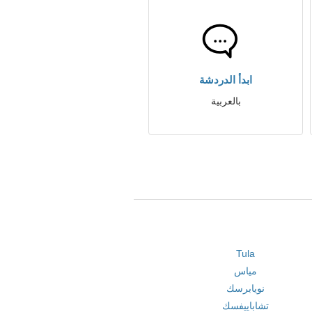
ابدأ الدردشة
بالعربية
Tula
مياس
نويابرسك
تشاباييفسك