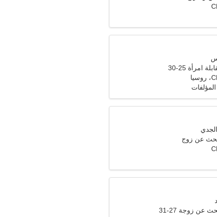
C
ة امرأة 25-30
يا
لمؤلفات
تبحث عن زوج
C
عن زوجة 27-31