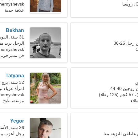
ا
hernyshevsk
علاقة جدية
Bekhan
31 سنة, القوس
ل 25-36
الرجل يريد مقابل
C
Chernyshevsk، روس
فن مسرحي، ا
Tatyana
32 سنة, برج الجدي
جين 40-44
امرأة عزباء 
hernyshevsk
طلاء
موضة، طبخ
Yegor
36 سنة, الأسد
عاطفي للنزهة معا
رجل أعزب يبحث 