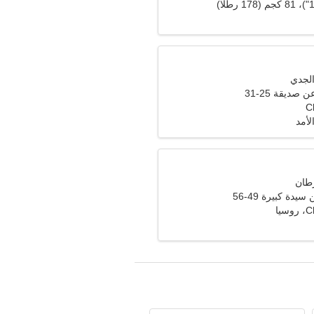
صديقة 25-31
C
لأمد
دة كبيرة 49-56
يا