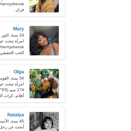
Chernyshevsk، روسي
قران
Mary
24 سنة, الثور
امرأة تبحث عن رج
hernyshevsk
الحب الحقيقي
Olga
34 سنة, القوس
امرأة تبحث عن زو
174 سم (5'9")، 57 كجم (125 رطلا)
أفلام، كرات ال
Natalya
45 سنة, الأسد
أبحث عن رجل 