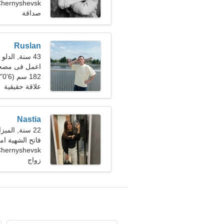
Chernyshevsk، روسي
صداقة
Ruslan
43 سنة, الدلو
اعمل فى مصحة 
182 سم (6'0")، 86 كجم (189 رطلا)
علاقة حقيقية
Nastia
22 سنة, الميزان
فاتح الشهية ا
Chernyshevsk، روسي
زواج