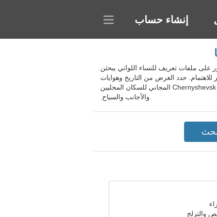
إنشاء حساب
وسيا. يساعد الموقع الرجال في العثور على ملفات تعريف للنساء اللواتي يبحثن
 للاهتمام. حدد الغرض من التاريخ وهوايات
المرشح وإجراء المراسلات الودية والمحادثات الرومانسية في حسابك الشخصي والعثور على الحب. انضم إلى موقع Chernyshevsk المجاني للسكان المحليين
والأجانب والسياح.
قص والتزلج