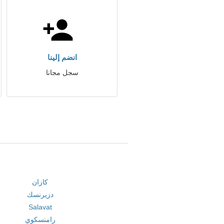
انضم إلينا
سجل مجانا
كازان
دزيرنسك
Salavat
رامنسكوي