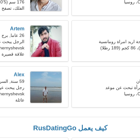
ا
176 سم (5'10")، 81 كجم (178 رطلا)
الفلك، تصفح
Artem
26 عاما, برج الجدي
اريد امراة رومانسية
الرجل يبحث عن 
hernyshevsk
علاقة قصيرة ا
Alex
59 سنة, السرطان
مرأة تبحث عن موعد
رجل يبحث عن سي
ا
Chernyshevsk، روس
عائلة
كيف يعمل RusDatingGo