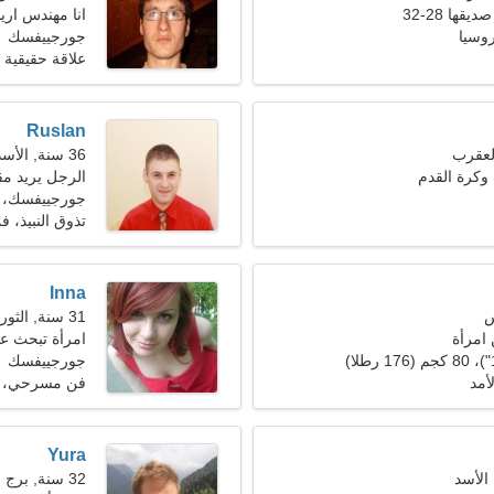
ها 28-32
انا مهندس اري
وسيا
جورجييفسك
علاقة حقيقية
Ruslan
36 سنة, الأسد
وكرة القدم
الرجل يريد مقابل
جورجييفسك، 
تذوق النبيذ، ف
Inna
31 سنة, الثور
امرأة
امرأة تبحث ع
جورجييفسك
أمد
فن مسرحي، ال
Yura
32 سنة, برج الحوت