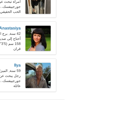
امرأة تبحث ع
جورجييفسك، ر
الحب الحقيقي
Anastasiya
42 سنة, برج الجدي
أحتاج إلى صديق
158 سم (5'3")، 65 كجم (143 رطلا)
قران
Ilya
59 سنة, الميزان
رجل يبحث عن سيد
جورجييفسك، ر
عائلة