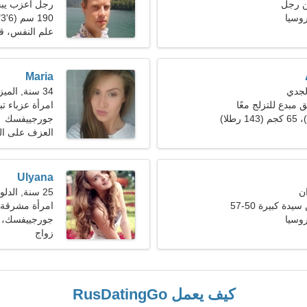
ن رجل
رجل أعزب يبحث 
وسيا
190 سم (6'3")، 78 كجم (171 رطلا)
علم النفس، ق
Maria
34 سنة, الميزان
 مبدع للتزلج معًا
امرأة عزباء 
جورجييفسك
العزف على الج
Ulyana
25 سنة, الدلو
ة كبيرة 50-57
امرأة مشرقة 
وسيا
جورجييفسك، 
زواج
كيف يعمل RusDatingGo