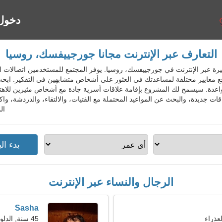
دخول
التعارف عبر الإنترنت مجانا جورجييفسك، روسيا
اعدة الشهيرة عبر الإنترنت في جورجييفسك، روسيا. يوفر المجتمع للمستخدمين اتصالات
ع معايير مختلفة لمساعدتك في العثور على أشخاص متشابهين في التفكير. ابح
اعدة. سيسمح لك المشروع بإقامة علاقات أسرية جادة مع أشخاص مثيرين للاهت
ت جديدة، والبحث عن المواعيد المحتملة مع الفتيات، والالتقاء، والدردشة، و
ال
الرجال والنساء عبر الإنترنت
Sasha
45 سنة, الدلو