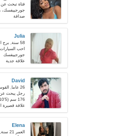
فتاة تبحث عن صديق
جورجييفسك، ر
صداقة
Julia
58 سنة, برج العقرب
احب السيارات 
جورجييفسك
علاقة جدية
David
26 عاما, القوس
رجل يبحث عن 
176 سم (5'10")، 80 كجم (176 رطلا)
علاقة قصيرة ال
Elena
العمر 21 سنة, الأسد