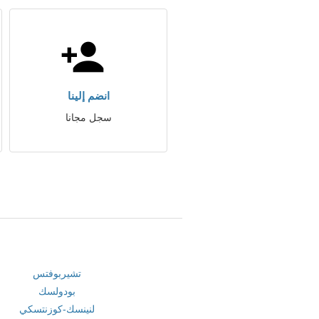
انضم إلينا
سجل مجانا
تشيربوفتس
بودولسك
لنينسك-كوزنتسكي