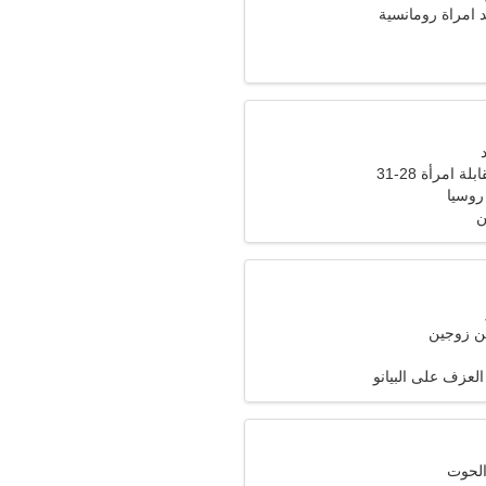
د امراة رومانسية
ة امرأة 28-31
روسيا
ن
ن زوجين
عزف على البيانو