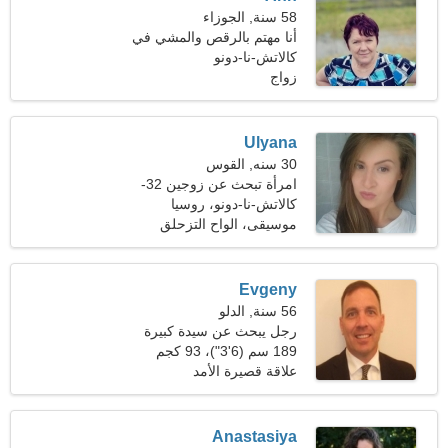
58 سنة, الجوزاء
أنا مهتم بالرقص والمشي في
الهواء الطلق
كالاتش-نا-دونو
زواج
Ulyana
30 سنه, القوس
امرأة تبحث عن زوجين 32-
41
كالاتش-نا-دونو، روسيا
موسيقى، الواح التزحلق
Evgeny
56 سنة, الدلو
رجل يبحث عن سيدة كبيرة
189 سم (6'3")، 93 كجم
(205 رطلا)
علاقة قصيرة الأمد
Anastasiya