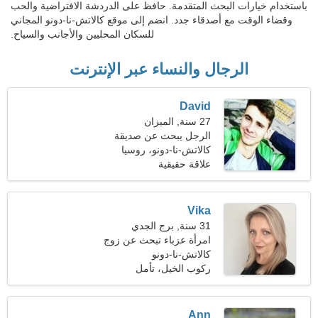
باستخدام خيارات البحث المتقدمة. حافظ على الدردشة الافتراضية والحب
وقضاء الوقت مع أصدقاء جدد. انضم إلى موقع كالاتش-نا-دونو المجاني
للسكان المحليين والأجانب والسياح.
الرجال والنساء عبر الإنترنت
David
27 سنة, الميزان
الرجل يبحث عن صديقة
كالاتش-نا-دونو، روسيا
علاقة حقيقية
Vika
31 سنة, برج الجدي
امرأة عزباء تبحث عن زوج
32-42
كالاتش-نا-دونو
ركوب الخيل، تأمل
Ann