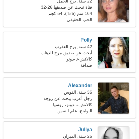
22 سنة, برج الحمل
فتاة تبحث عن صديقها 26-32
164 سم (5'5")، 54 كجم
(119 رطلا)
الحب الحقيقي
Polly
42 سنة, برج العقرب
أبحث عن صديق مرح للذهاب
للتخييم معًا
كالاتش-نا-دونو
صداقة
Alexander
35 سنة, القوس
رجل أعزب يبحث عن زوجة
23-31
كالاتش-نا-دونو، روسيا
البولينج، علم النفس
Juliya
25 سنة, الميزان