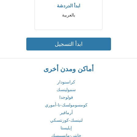
ابدأ الدردشة
بالعربية
ابدأ التسجيل
أماكن ومدن أخرى
كراسنودار
سمولينسك
فولوجدا
كومسومولسك-نا-أموري
أرمافير
لنينسك-كوزنتسكي
إيليستا
خانتي-مانسييسك