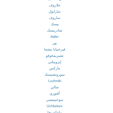
جلازوف
سارابول
ساروف
ييسك
شادرينسك
Adler
بور
فيرخنيايا بيشما
تشيريمخوفو
إيزوبيلني
ماركس
سوروتشينسك
Luzhniki
شالي
أفتوري
سوخينيتشي
Uchkeken
بيلوكوريخا