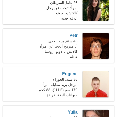
26 عاما, السرطان
امرأة تبحث عن رجل
كالاتش-نا-دونو
علاقة جدية
Petr
46 سنة, برج الجدي
أنا مبرمج أبحث عن امرأة
رائعة
كالاتش-نا-دونو، روسيا
عائلة
Eugene
36 سنة, الجوزاء
الرجل يريد مقابلة امرأة
179 سم (5'11")، 88 كجم
(194 رطلا)
حيوانات أليفة، قراءة
Yulia