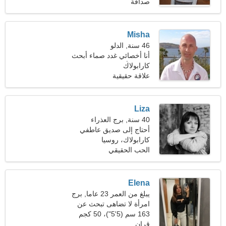
(152 رطلا)
صداقة
Misha
46 سنة, الدلو
أنا أخصائي غدد صماء أبحث
كارابولاك
عن امرأة رومانسية
علاقة حقيقية
Liza
40 سنة, برج العذراء
أحتاج إلى صديق عاطفي
للتزلج معًا
كارابولاك، روسيا
الحب الحقيقي
Elena
يبلغ من العمر 23 عاما, برج
الجدي
امرأة لا تضاهى تبحث عن
علاقة جدية
163 سم (5'5")، 50 كجم
(110 رطل)
قران