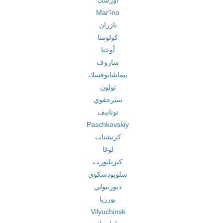
أورسك
Mar'ino
نازران
كولومنا
أوختا
ساروف
تيماشايوفسك
تولون
سترجفوي
توتاييف
Paschkovskiy
كرنشتات
لوغا
كيزيليورت
سلوبودسكوي
ديورتيولي
بورزيا
Vilyuchinsk