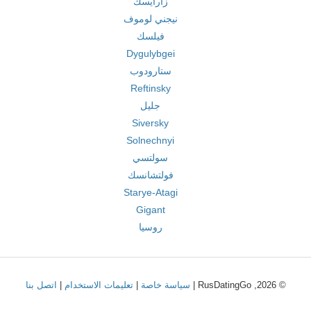
زارايسك
نيجني لوموف
فيلسك
Dygulybgei
ستارودوب
Reftinsky
جليل
Siversky
Solnechnyi
سولتسي
فولتشانسك
Starye-Atagi
Gigant
روسيا
© 2026, RusDatingGo |
سياسة خاصة
|
تعليمات الاستخدام
|
اتصل بنا