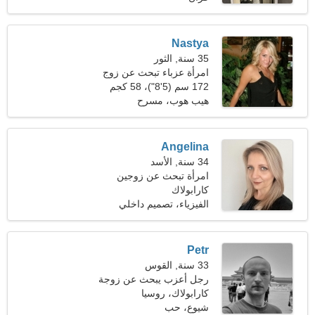
Nastya
35 سنة, الثور
امرأة عزباء تبحث عن زوج
172 سم (5'8")، 58 كجم
(127 رطلا)
هيب هوب، مسرح
Angelina
34 سنة, الأسد
امرأة تبحث عن زوجين
كارابولاك
الفيزياء، تصميم داخلي
Petr
33 سنة, القوس
رجل أعزب يبحث عن زوجة
21-28
كارابولاك، روسيا
شيوع، حب