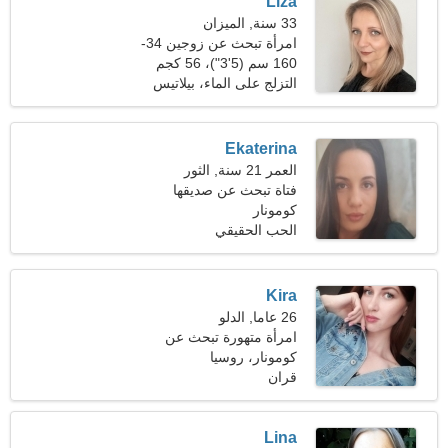
Liza
33 سنة, الميزان
امرأة تبحث عن زوجين 34-
44
160 سم (5'3")، 56 كجم
(123 رطلا)
التزلج على الماء، بيلاتيس
Ekaterina
العمر 21 سنة, الثور
فتاة تبحث عن صديقها
كومونار
الحب الحقيقي
Kira
26 عاما, الدلو
امرأة متهورة تبحث عن
شريك
كومونار، روسيا
قران
Lina