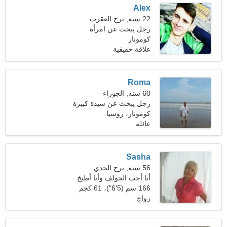
Alex
22 سنة, برج العقرب
رجل يبحث عن امرأة
كومونار
علاقة حقيقية
Roma
60 سنه, الجوزاء
رجل يبحث عن سيدة كبيرة
52-58
كومونار، روسيا
عائلة
Sasha
56 سنة, برج الجدي
أنا أحب الجولف وأنا أطبخ
166 سم (5'6")، 61 كجم
(134 رطلا)
زواج