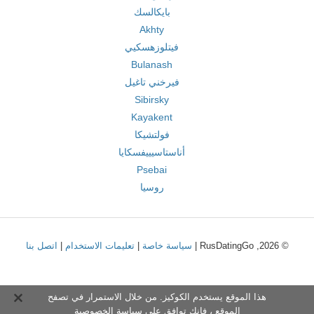
بايكالسك
Akhty
فيتلوزهسكيي
Bulanash
فيرخني تاغيل
Sibirsky
Kayakent
فولتشيكا
أناستاسيييفسكايا
Psebai
روسيا
© 2026, RusDatingGo |
سياسة خاصة
|
تعليمات الاستخدام
|
اتصل بنا
هذا الموقع يستخدم الكوكيز. من خلال الاستمرار في تصفح
الموقع ، فإنك توافق على
سياسة الخصوصية