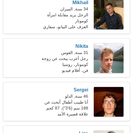
Mikhail
34 سنة, الميزان
الرجل يريد مقابلة امرأة
كومونار
العزف على البيانو، سفاري
Nikita
31 سنة, القوس
رجل أعزب يبحث عن زوجة
25-28
كومونار، روسيا
فن، أفلام فيديو
Sergei
46 سنة, الدلو
أنا طبيب أطفال أبحث عن
امرأة جذابة
188 سم (6'3")، 87 كجم
(191 رطلا)
علاقة قصيرة الأمد