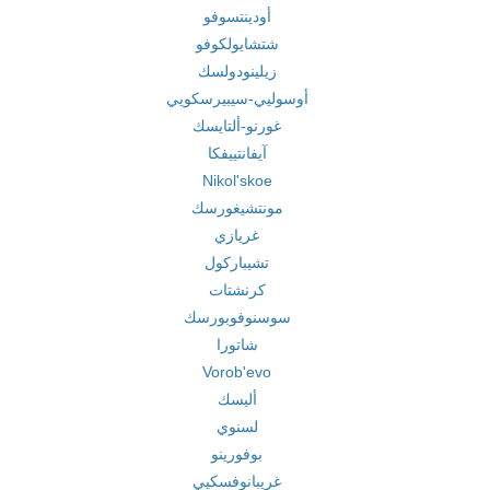
أودينتسوفو
شتشايولكوفو
زيلينودولسك
أوسوليي-سيبيرسكويي
غورنو-ألتايسك
آيفانتييفكا
Nikol'skoe
مونتشيغورسك
غريازي
تشيباركول
كرنشتات
سوسنوفوبورسك
شاتورا
Vorob'evo
أليسك
لسنوي
بوفورينو
غريبانوفسكيي