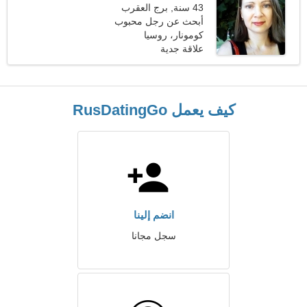
43 سنة, برج العقرب
أبحث عن رجل محبوب
للرقص معا
كومونار، روسيا
علاقة جدية
كيف يعمل RusDatingGo
انضم إلينا
سجل مجانا