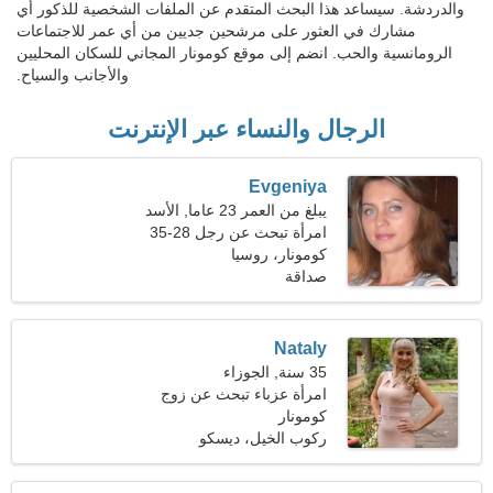
والدردشة. سيساعد هذا البحث المتقدم عن الملفات الشخصية للذكور أي
مشارك في العثور على مرشحين جديين من أي عمر للاجتماعات
الرومانسية والحب. انضم إلى موقع كومونار المجاني للسكان المحليين
والأجانب والسياح.
الرجال والنساء عبر الإنترنت
Evgeniya
يبلغ من العمر 23 عاما, الأسد
امرأة تبحث عن رجل 28-35
كومونار، روسيا
صداقة
Nataly
35 سنة, الجوزاء
امرأة عزباء تبحث عن زوج
41-46
كومونار
ركوب الخيل، ديسكو