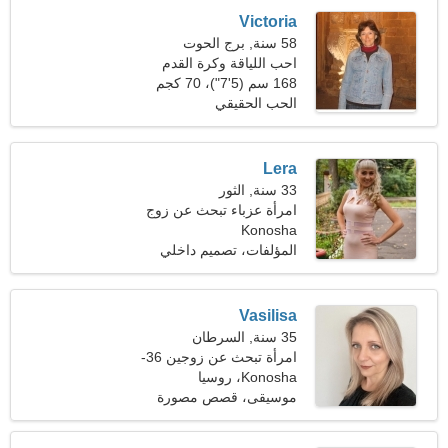
Victoria
58 سنة, برج الحوت
احب اللياقة وكرة القدم
168 سم (5'7")، 70 كجم
(154 رطلا)
الحب الحقيقي
Lera
33 سنة, الثور
امرأة عزباء تبحث عن زوج
Konosha
39-40
المؤلفات، تصميم داخلي
Vasilisa
35 سنة, السرطان
امرأة تبحث عن زوجين 36-
46
Konosha، روسيا
موسيقى، قصص مصورة
يابانية