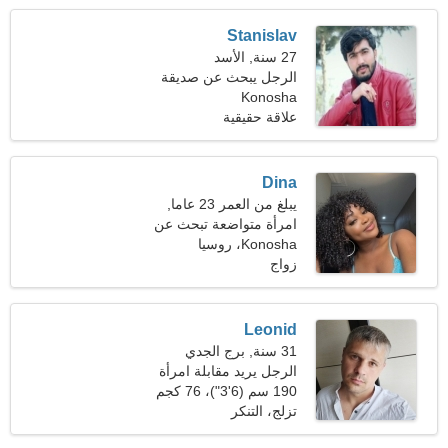
Stanislav
27 سنة, الأسد
الرجل يبحث عن صديقة
Konosha
علاقة حقيقية
Dina
يبلغ من العمر 23 عاما,
الميزان
امرأة متواضعة تبحث عن
Konosha، روسيا
علاقة حب
زواج
Leonid
31 سنة, برج الجدي
الرجل يريد مقابلة امرأة
190 سم (6'3")، 76 كجم
(167 رطلا)
تزلج، التنكر