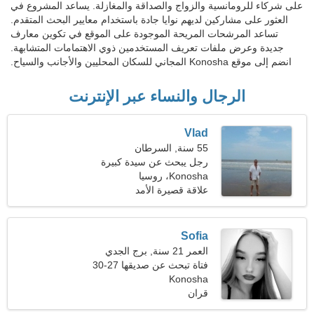
على شركاء للرومانسية والزواج والصداقة والمغازلة. يساعد المشروع في
العثور على مشاركين لديهم نوايا جادة باستخدام معايير البحث المتقدم.
تساعد المرشحات المريحة الموجودة على الموقع في تكوين معارف
جديدة وعرض ملفات تعريف المستخدمين ذوي الاهتمامات المتشابهة.
انضم إلى موقع Konosha المجاني للسكان المحليين والأجانب والسياح.
الرجال والنساء عبر الإنترنت
Vlad
55 سنة, السرطان
رجل يبحث عن سيدة كبيرة
46-52
Konosha، روسيا
علاقة قصيرة الأمد
Sofia
العمر 21 سنة, برج الجدي
فتاة تبحث عن صديقها 27-30
Konosha
قران