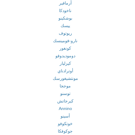
أرمافير
ناخودكا
بوشكينو
ييسك
ريوتوف
نارو-فومينسك
كونغور
دوموديدوفو
كيزليار
أوترادناي
مونتشيغورسك
موججا
توسنو
كيرجاتش
Annino
أسينو
خوتكوفو
جوكوفكا