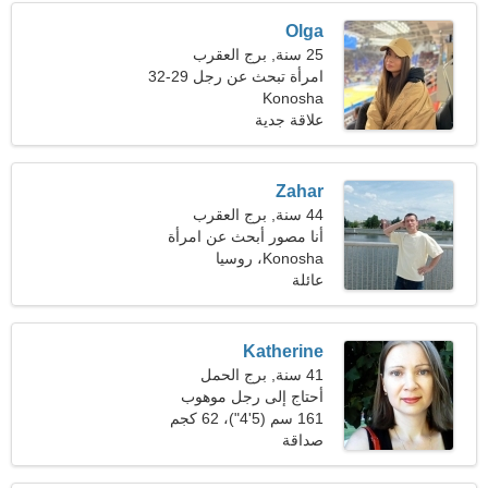
Olga
25 سنة, برج العقرب
امرأة تبحث عن رجل 29-32
Konosha
علاقة جدية
Zahar
44 سنة, برج العقرب
أنا مصور أبحث عن امرأة
جميلة
Konosha، روسيا
عائلة
Katherine
41 سنة, برج الحمل
أحتاج إلى رجل موهوب
للتخييم
161 سم (5'4")، 62 كجم
(136 رطلا)
صداقة