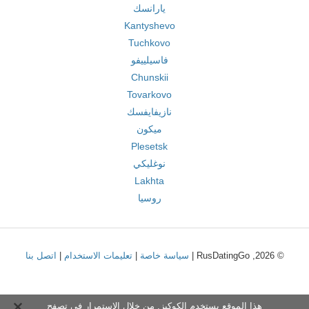
يارانسك
Kantyshevo
Tuchkovo
فاسيلييفو
Chunskii
Tovarkovo
نازيفايفسك
ميكون
Plesetsk
نوغليكي
Lakhta
روسيا
© 2026, RusDatingGo |
سياسة خاصة
|
تعليمات الاستخدام
|
اتصل بنا
هذا الموقع يستخدم الكوكيز. من خلال الاستمرار في تصفح