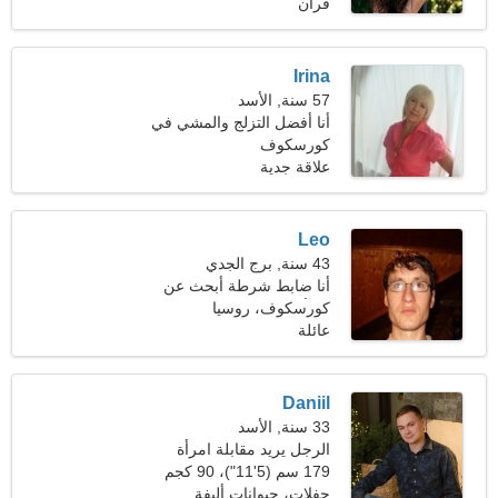
(116 رطلا)
قران
Irina
57 سنة, الأسد
أنا أفضل التزلج والمشي في
الطبيعة
كورسكوف
علاقة جدية
Leo
43 سنة, برج الجدي
أنا ضابط شرطة أبحث عن
امرأة رائعة
كورسكوف، روسيا
عائلة
Daniil
33 سنة, الأسد
الرجل يريد مقابلة امرأة
179 سم (5'11")، 90 كجم
(198 رطلا)
حفلات، حيوانات أليفة