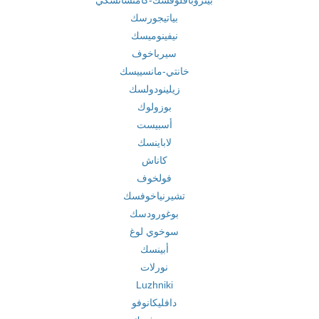
بيتروبافلوفسك-كامتشاتسكي
بياتيجورسك
نيفينوميسك
سيرباخوف
خانتي-مانسييسك
زيلينودولسك
بوزولوك
أسبيست
لاباينسك
كاناش
فولخوف
تشيرنياخوفسك
بوغورودسك
سوخوي لوغ
أبينسك
نورلات
Luzhniki
دافليكانوفو