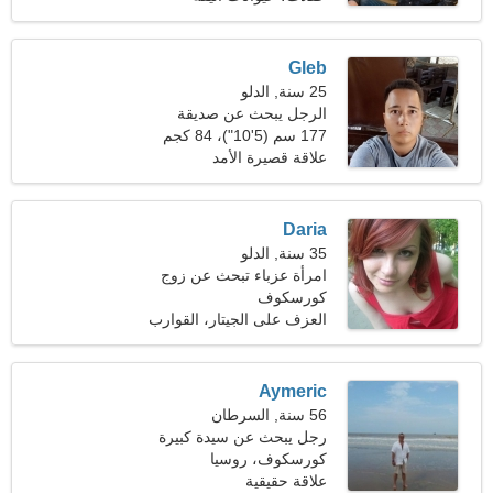
Gleb
25 سنة, الدلو
الرجل يبحث عن صديقة
177 سم (5'10")، 84 كجم
(185 رطلا)
علاقة قصيرة الأمد
Daria
35 سنة, الدلو
امرأة عزباء تبحث عن زوج
كورسكوف
العزف على الجيتار، القوارب
Aymeric
56 سنة, السرطان
رجل يبحث عن سيدة كبيرة
كورسكوف، روسيا
علاقة حقيقية