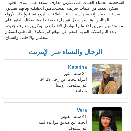
الشخصية الجميلة الفتيات على تكوين معارف ممتعة على المدى الطويل.
تصفح العديد من ملفات تعريف المستخدمين الحقيقية ودعهم يصنعون
صداقات معك. إنه محرك بحث عن العلاقات الرومانسية وإيجاد الأزواج
المثاليين. هنا، من خلال عوامل تصفية خاصة، يمكنك العثور على
مستخدمين مثيرين للاهتمام للتواصل الافتراضي، وتكوين معارف جديدة،
وبدء المراسلات الودية. انضم إلى موقع كورسكوف المجاني للسكان
المحليين والأجانب والسياح.
الرجال والنساء عبر الإنترنت
Katerina
24 سنة, الثور
امرأة تبحث عن رجل 29-34
كورسكوف، روسيا
صداقة
Vera
41 سنة, القوس
أبحث عن صديق مواعدة لبقة
كورسكوف