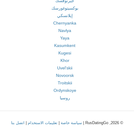
جيرنوفسك
بوكسيتوغورسك
إيلانسكي
Chernyanka
Navlya
Yaya
Kasumkent
Kugesi
Khor
Uvel'skii
Novoorsk
Troitskii
Ordynskoye
روسيا
© 2026, RusDatingGo |
سياسة خاصة
|
تعليمات الاستخدام
|
اتصل بنا