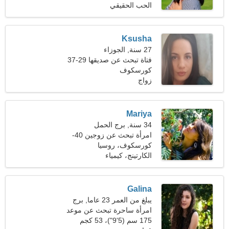
الحب الحقيقي
Ksusha
27 سنة, الجوزاء
فتاة تبحث عن صديقها 29-37
كورسكوف
زواج
Mariya
34 سنة, برج الحمل
امرأة تبحث عن زوجين 40-
43
كورسكوف، روسيا
الكارتينج، كيمياء
Galina
يبلغ من العمر 23 عاما, برج
الحوت
امرأة ساحرة تبحث عن موعد
175 سم (5'9")، 53 كجم