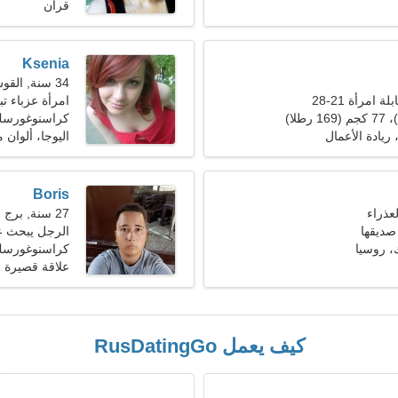
قران
Ksenia
34 سنة, القوس
 امرأة 21-28
امرأة عزباء تبح
كراسنوغورس
 ريادة الأعمال
اليوجا، ألوان م
Boris
27 سنة, برج الجدي
صديقها
الرجل يبحث 
 روسيا
كراسنوغورسك
علاقة قصيرة ا
كيف يعمل RusDatingGo