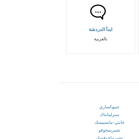
ابدأ الدردشة
بالعربية
جيبوكساري
سترليتاماك
خانتي-مانسييسك
تشيريمخوفو
تشيرنياخوفسك