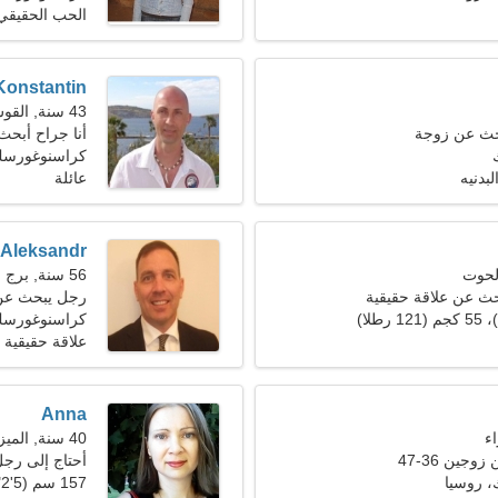
الحب الحقيقي
Konstantin
43 سنة, القوس
حث عن زوجة
أنا جراح أبحث
كراسنوغورسك
لبدنيه
عائلة
Aleksandr
56 سنة, برج الحمل
حث عن علاقة حقيقية
رجل يبحث عن سي
كراسنوغورس
علاقة حقيقية
Anna
40 سنة, الميزان
جين 36-47
أحتاج إلى رجل
 روسيا
157 سم (5'2")، 66 كجم (145 رطلا)