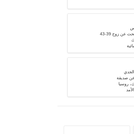
ث عن زوج 39-43
ك
ائية
عن صديقة
، روسيا
لأمد