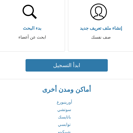
إنشاء ملف تعريف جديد
بدء البحث
صف نفسك
ابحث عن أعضاء
ابدأ التسجيل
أماكن ومدن أخرى
أورينبورغ
سوتشي
باتايسك
توابسي
شيبكينو