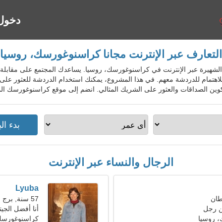
دخول
التعارف عبر الإنترنت مجانا كراسنوغورسك، روسيا
 المواعدة الشهيرة عبر الإنترنت في كراسنوغورسك، روسيا. يساعدك المجتمع على مقاب
تمام للدردشة معهم. في هذا المشروع، يمكنك استخدام الدردشة للعثور على أش
 وتكوين الصداقات والعثور على الشريك المثالي. انضم إلى موقع كراسنوغورسك ال
الرجال والنساء عبر الإنترنت
Lyuba
57 سنة, برج العقرب
ن رجل
أنا أفضل الجيت
 روسيا
كراسنوغورس