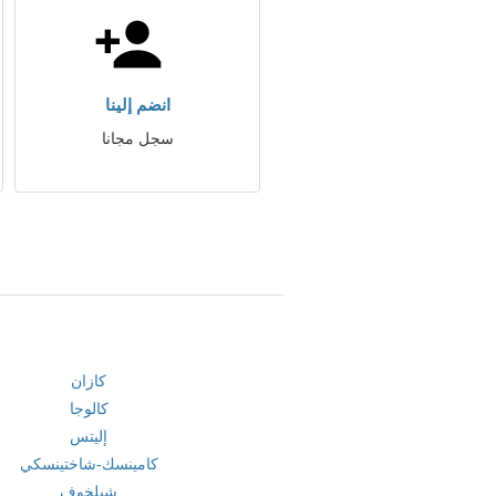
انضم إلينا
سجل مجانا
كازان
كالوجا
إليتس
كامينسك-شاختينسكي
شيلخوف