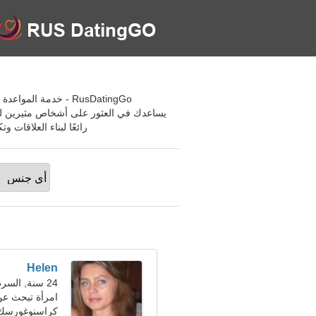
RusDatingGo - خدمة
يساعدك في العثور على أشخاص مثيرين للاه
رائعًا لبناء العلاقات
Helen
24 سنة, السرطان
امرأة تبحث ع
كراسنوغورسك،