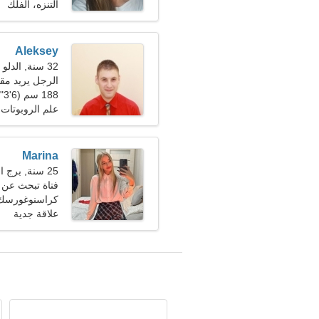
التنزه، الفلك
Aleksey
32 سنة, الدلو
الرجل يريد مقابلة
188 سم (6'3")، 77 كجم (169 رطلا)
علم الروبوتات،
Marina
25 سنة, برج العذراء
فتاة تبحث عن 
كراسنوغورسك،
علاقة جدية