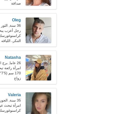
صداقة
Oleg
36 سنة, الثور
رجل أعزب يب
كراسنوغورسك
التنكر، اللياقه ا
Natasha
26 عاما, برج الحوت
امرأة رائعة تب
170 سم (5'7")، 55 كجم (121 رطلا)
زواج
Valeria
35 سنة, الجوزاء
امرأة تبحث عن زو
كراسنوغورسك،