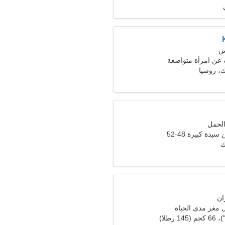
 عن امرأة متواضعة
، روسيا
دة كبيرة 48-52
ك
 مغر مدى الحياة