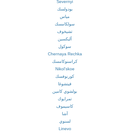
Severnyi
بودولسك
مياس
سولكامسك
تشيخوف
أليكسين
سوكول
Chernaya Rechka
كراسنوكامسك
Nikol'skoe
كورنوفسك
فيتشوغا
بولشوي كامين
تمرايوك
كاسيموف
آشا
لسنوي
Linevo