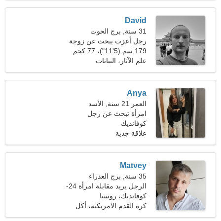
David
31 سنة, برج الحوت
رجل أعزب يبحث عن زوجة
21-31
179 سم (5'11")، 77 كجم
(169 رطلا)
علم الآثار، النباتات
Anya
العمر 21 سنة, الأسد
امرأة تبحث عن رجل
كوفانديك
علاقة جدية
Matvey
35 سنة, برج العذراء
الرجل يريد مقابلة امرأة 24-
31
كوفانديك، روسيا
كرة القدم الامريكية، أكل
صحي