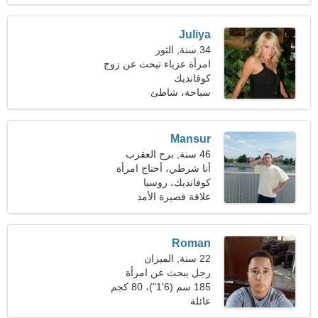
Juliya
34 سنة, الثور
امرأة عزباء تبحث عن زوج
35-46
كوفانديك
سباحة، شاطئ
Mansur
46 سنة, برج العقرب
أنا شرطي، أحتاج امرأة
مضحكة
كوفانديك، روسيا
علاقة قصيرة الأمد
Roman
22 سنة, الميزان
رجل يبحث عن امرأة
185 سم (6'1")، 80 كجم
(176 رطلا)
عائلة