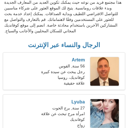
هذا مجتمع فريد من نوعه حيث يمكنك تكوين العديد من المعارف الجديدة
وبدء علاقات رومانسية. يتيح لك الموقع العثور على شركاء مناسبين
للتواصل الافتراضي اللطيف وبداية الصداقات. يمكنك إعداد خدمة بحث
للعثور على المستخدمين وفقًا لاهتماماتك. قم بالتعارف والتواصل مع
المشاركين الآخرين باستخدام محادثة خاصة. انضم إلى موقع كوفانديك
المجاني للسكان المحليين والأجانب والسياح.
الرجال والنساء عبر الإنترنت
Artem
56 سنة, القوس
رجل يبحث عن سيدة كبيرة
47-54
كوفانديك، روسيا
علاقة حقيقية
Lyuba
27 سنة, برج الحوت
امرأة مرح تبحث عن علاقة
حقيقية
كوفانديك
زواج