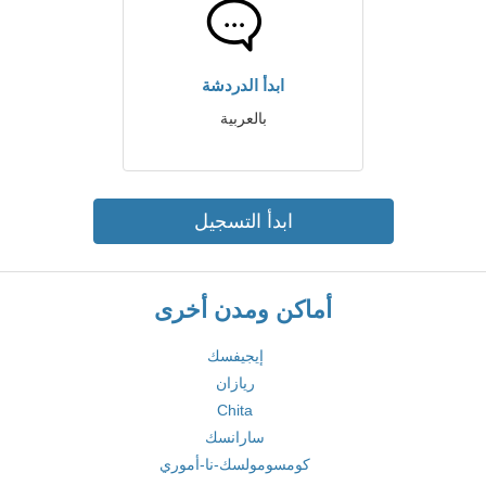
ابدأ الدردشة
بالعربية
ابدأ التسجيل
أماكن ومدن أخرى
إيجيفسك
ريازان
Chita
سارانسك
كومسومولسك-نا-أموري