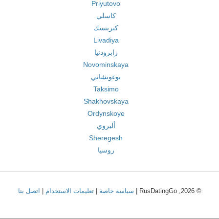
Priyutovo
كاسلي
كيرينسك
Livadiya
زابرودنيا
Novominskaya
بوغوتشاني
Taksimo
Shakhovskaya
Ordynskoye
أليروي
Sheregesh
روسيا
© 2026, RusDatingGo |
سياسة خاصة
|
تعليمات الاستخدام
|
اتصل بنا