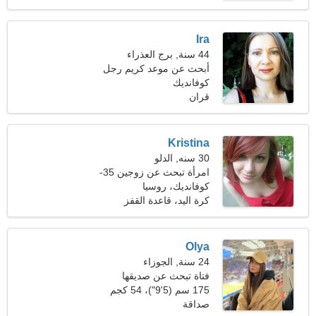
Ira
44 سنة, برج العذراء
أبحث عن موعد كريم رجل
كوفانديك
قران
Kristina
30 سنه, الدلو
امرأة تبحث عن زوجين 35-
41
كوفانديك، روسيا
كرة اليد، قاعدة القفز
Olya
24 سنة, الجوزاء
فتاة تبحث عن صديقها
175 سم (5'9")، 54 كجم
(119 رطلا)
صداقة