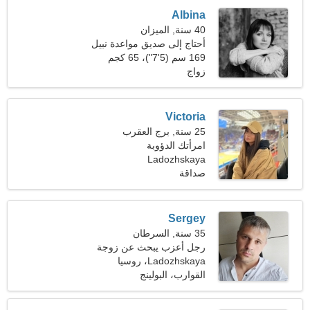
Albina
40 سنة, الميزان
أحتاج إلى صديق مواعدة نبيل
169 سم (5'7")، 65 كجم
(143 رطلا)
زواج
Victoria
25 سنة, برج العقرب
امرأتك الدؤوبة
Ladozhskaya
صداقة
Sergey
35 سنة, السرطان
رجل أعزب يبحث عن زوجة
25-30
Ladozhskaya، روسيا
القوارب، البولينج