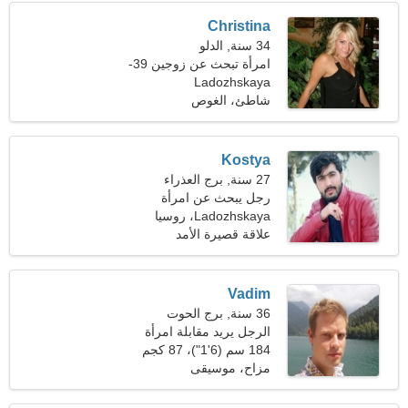
Christina
34 سنة, الدلو
امرأة تبحث عن زوجين 39-
Ladozhskaya
43
شاطئ، الغوص
Kostya
27 سنة, برج العذراء
رجل يبحث عن امرأة
Ladozhskaya، روسيا
علاقة قصيرة الأمد
Vadim
36 سنة, برج الحوت
الرجل يريد مقابلة امرأة
184 سم (6'1")، 87 كجم
(191 رطلا)
مزاح، موسيقى