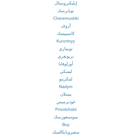
إيليكتروستال
نويابرسك
Cheremushki
آزوف
كاسبييسك
Kurortnyy
تويمازي
نريونغري
أوزلوفايا
ليسكي
ليتكرينو
Nadym
بيسلان
غوديرميس
Privolzhskii
سوسنغورسك
Buy
سفيروبايكالسك