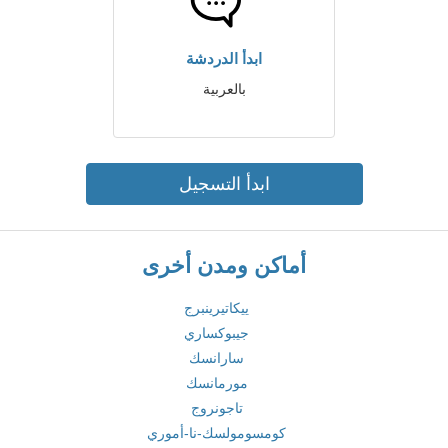
ابدأ الدردشة
بالعربية
ابدأ التسجيل
أماكن ومدن أخرى
ييكاتيرينبرج
جيبوكساري
سارانسك
مورمانسك
تاجونروج
كومسومولسك-نا-أموري