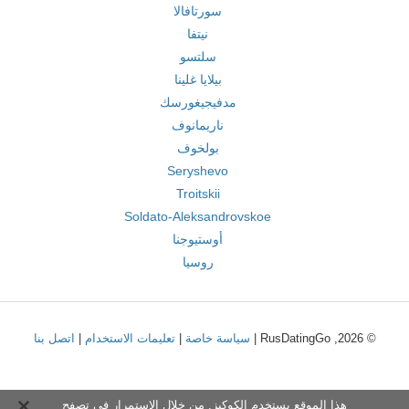
سورتافالا
نيتفا
سلتسو
بيلايا غلينا
مدفيجيغورسك
ناريمانوف
بولخوف
Seryshevo
Troitskii
Soldato-Aleksandrovskoe
أوستيوجنا
روسيا
© 2026, RusDatingGo |
سياسة خاصة
|
تعليمات الاستخدام
|
اتصل بنا
هذا الموقع يستخدم الكوكيز. من خلال الاستمرار في تصفح