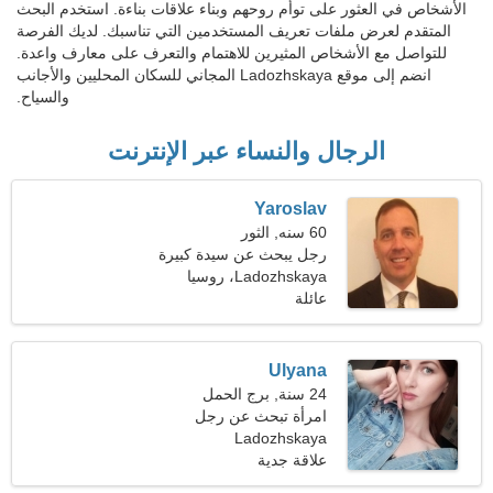
الأشخاص في العثور على توأم روحهم وبناء علاقات بناءة. استخدم البحث
المتقدم لعرض ملفات تعريف المستخدمين التي تناسبك. لديك الفرصة
للتواصل مع الأشخاص المثيرين للاهتمام والتعرف على معارف واعدة.
انضم إلى موقع Ladozhskaya المجاني للسكان المحليين والأجانب
والسياح.
الرجال والنساء عبر الإنترنت
Yaroslav
60 سنه, الثور
رجل يبحث عن سيدة كبيرة
48-58
Ladozhskaya، روسيا
عائلة
Ulyana
24 سنة, برج الحمل
امرأة تبحث عن رجل
Ladozhskaya
علاقة جدية