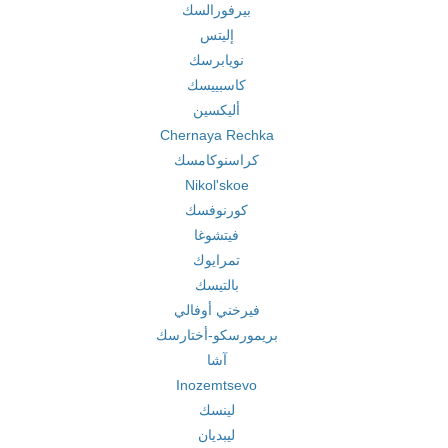
بيرفورالسك
إليتس
نويابرسك
كاسبييسك
أليكسين
Chernaya Rechka
كراسنوكامسك
Nikol'skoe
كورنوفسك
فيتشوغا
تمرايوك
بالتيسك
فيرخني أوفالي
بريمورسكو-أختارسك
آشا
Inozemtsevo
لينسك
ليبديان