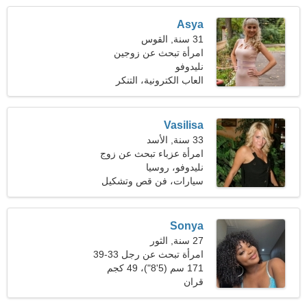
Asya
31 سنة, القوس
امرأة تبحث عن زوجين
نليدوفو
العاب الكترونية، التنكر
Vasilisa
33 سنة, الأسد
امرأة عزباء تبحث عن زوج
37-43
نليدوفو، روسيا
سيارات، فن قص وتشكيل
الورق
Sonya
27 سنة, الثور
امرأة تبحث عن رجل 33-39
171 سم (5'8")، 49 كجم
(108 رطل)
قران