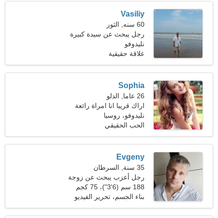
Vasiliy
60 سنه, الثور
رجل يبحث عن سيدة كبيرة
49-55
نليدوفو
علاقة حقيقية
Sophia
26 عاما, الدلو
اراك قريبا انا امراة رائعة
نليدوفو، روسيا
الحب الحقيقي
Evgeny
35 سنة, السرطان
رجل أعزب يبحث عن زوجة
24-31
188 سم (6'3")، 75 كجم
(165 رطلا)
بناء الجسم، تحرير الفيديو