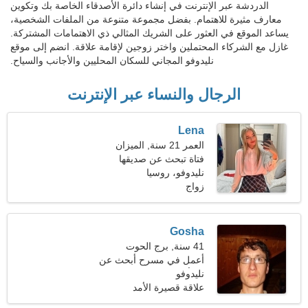
الدردشة عبر الإنترنت في إنشاء دائرة الأصدقاء الخاصة بك وتكوين
معارف مثيرة للاهتمام. بفضل مجموعة متنوعة من الملفات الشخصية،
يساعد الموقع في العثور على الشريك المثالي ذي الاهتمامات المشتركة.
غازل مع الشركاء المحتملين واختر زوجين لإقامة علاقة. انضم إلى موقع
نليدوفو المجاني للسكان المحليين والأجانب والسياح.
الرجال والنساء عبر الإنترنت
Lena
العمر 21 سنة, الميزان
فتاة تبحث عن صديقها
نليدوفو، روسيا
زواج
Gosha
41 سنة, برج الحوت
أعمل في مسرح أبحث عن
نليدوفو
امرأة مرحة
علاقة قصيرة الأمد