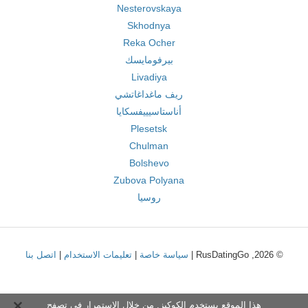
Nesterovskaya
Skhodnya
Reka Ocher
بيرفومايسك
Livadiya
ريف ماغداغاتشي
أناستاسيييفسكايا
Plesetsk
Chulman
Bolshevo
Zubova Polyana
روسيا
© 2026, RusDatingGo |
سياسة خاصة
|
تعليمات الاستخدام
|
اتصل بنا
هذا الموقع يستخدم الكوكيز. من خلال الاستمرار في تصفح