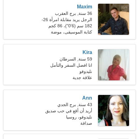
Maxim
36 سنة, برج العقرب
الرجل يريد مقابلة امرأة 26-
31
182 سم (6'0")، 86 كجم
(189 رطلا)
كتابة الموسيقى، موضة
Kira
59 سنة, السرطان
انا افضل السفر والتأمل
نليدوفو
علاقة جدية
Ann
43 سنة, برج الجدي
أريد أن أقع في حب صديق
حنون
نليدوفو، روسيا
صداقة