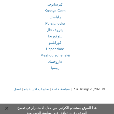
كيرسانوف
Kosaya Gora
رايلسك
Persianovka
بيتروف فال
بيلوكوريخا
كورابلينو
Uspenskoe
Mezhdurechenskii
خاروفسك
روسيا
© 2026, RusDatingGo |
سياسة خاصة
|
تعليمات الاستخدام
|
اتصل بنا
هذا الموقع يستخدم الكوكيز. من خلال الاستمرار في تصفح
الموقع ، فإنك توافق على
سياسة الخصوصية