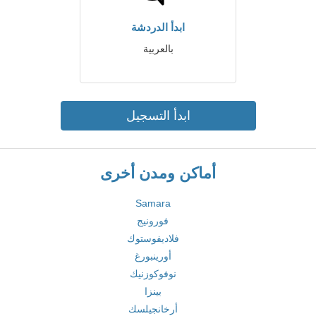
ابدأ الدردشة
بالعربية
ابدأ التسجيل
أماكن ومدن أخرى
Samara
فورونيج
فلاديفوستوك
أورينبورغ
نوفوكوزنيك
بينزا
أرخانجيلسك