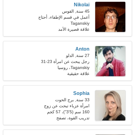
Nikolai
45 سنة, القوس
أعمل في قسم الإطفاء، أحتاج
Taganskiy
إلى امرأة ساحرة
علاقة قصيرة الأمد
Anton
27 سنة, الدلو
رجل يبحث عن امرأة 23-31
Taganskiy، روسيا
علاقة حقيقية
Sophia
33 سنة, برج الحوت
امرأة عزباء تبحث عن زوج
160 سم (5'3")، 57 كجم
(125 رطلا)
تدريب القوة، تصفح