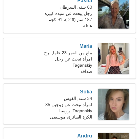
Pasha
60 سنه, السرطان
رجل يبحث عن سيدة كبيرة
187 سم (6'2")، 91 كجم
(200 رطل)
عائلة
Maria
يبلغ من العمر 23 عاما, برج
الحمل
امرأة تبحث عن رجل
Taganskiy
صداقة
Sofia
34 سنة, القوس
امرأة تبحث عن زوجين 35-
45
Taganskiy، روسيا
الكرة الطائرة، موسيقى
كلاسيكية
Andru