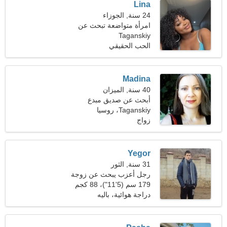
Lina
24 سنة, الجوزاء
امرأة متواضعة تبحث عن
علاقة
Taganskiy
الحب الحقيقي
Madina
40 سنة, الميزان
أبحث عن صديق مبدع
Taganskiy، روسيا
زواج
Yegor
31 سنة, الثور
رجل أعزب يبحث عن زوجة
21-28
179 سم (5'11")، 88 كجم
(194 رطلا)
دراجة هوائية، باليه