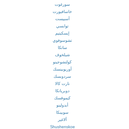
سورغوت
خاسافيورت
أسبيست
توابسي
إيسكيتيم
تشوسوفوي
ساتكا
شيلخوف
كولتشوجينو
أوريوبينسك
سردوبسك
نارت كالا
دوبريانكا
كيموفسك
أبدولينو
سوبينكا
ألاغير
Shushenskoe