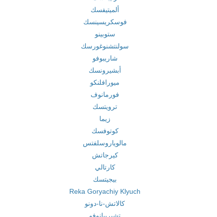
ألميتيفسك
فوسكريسينسك
ستوبينو
سولنتشنوغورسك
شاريبوفو
أبشيرونسك
ميورافلنكو
فورمانوف
ترويتسك
زيما
كوتوفسك
مالوياروسلفتس
كيرجاتش
كارتالي
بيجيتسك
Reka Goryachiy Klyuch
كالاتش-نا-دونو
تشيريبانوفو