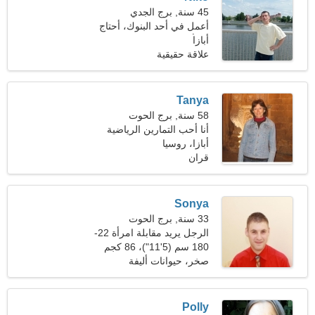
45 سنة, برج الجدي
أعمل في أحد البنوك، أحتاج
أبازا
امرأة عاطفية
علاقة حقيقية
Tanya
58 سنة, برج الحوت
أنا أحب التمارين الرياضية
أبازا، روسيا
واللياقة البدنية
قران
Sonya
33 سنة, برج الحوت
الرجل يريد مقابلة امرأة 22-
30
180 سم (5'11")، 86 كجم
(189 رطلا)
صخر، حيوانات أليفة
Polly