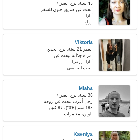
43 سنة, برج العذراء
أبحث عن صديق حنون للسفر
معًا
أبازا
زواج
Viktoria
العمر 21 سنة, برج الجدي
امرأة جذابة تبحث عن
الأصدقاء
أبازا، روسيا
الحب الحقيقي
Misha
36 سنة, برج العذراء
رجل أعزب يبحث عن زوجة
188 سم (6'3")، 87 كجم
(191 رطلا)
تلوين، مغامرات
Kseniya