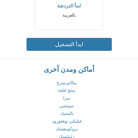
ابدأ الدردشة
بالعربية
ابدأ التسجيل
أماكن ومدن أخرى
ييكاتيرينبرج
محج قلعة
بينزا
سوتشي
نالتشيك
فيليكي نوفغورود
بروكوبيفسك
رايبانسك