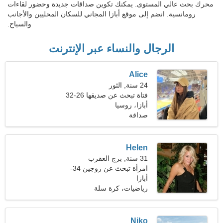
محرك بحث عالي المستوى. يمكنك تكوين صداقات جديدة وحضور لقاءات
رومانسية. انضم إلى موقع أبازا المجاني للسكان المحليين والأجانب
والسياح.
الرجال والنساء عبر الإنترنت
Alice
24 سنة, الثور
فتاة تبحث عن صديقها 26-32
أبازا، روسيا
صداقة
Helen
31 سنة, برج العقرب
امرأة تبحث عن زوجين 34-
41
أبازا
رياضيات، كرة سلة
Niko