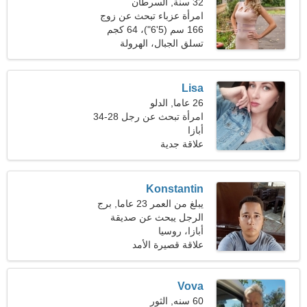
32 سنة, السرطان
امرأة عزباء تبحث عن زوج
34-41
166 سم (5'6")، 64 كجم
(141 رطلا)
تسلق الجبال، الهرولة
Lisa
26 عاما, الدلو
امرأة تبحث عن رجل 28-34
أبازا
علاقة جدية
Konstantin
يبلغ من العمر 23 عاما, برج
الحمل
الرجل يبحث عن صديقة
أبازا، روسيا
علاقة قصيرة الأمد
Vova
60 سنه, الثور