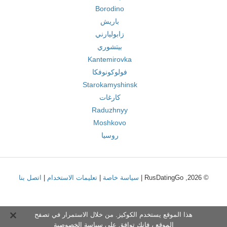
Borodino
باريش
زابوليارني
بيتشوري
Kantemirovka
فولوكونوفكا
Starokamyshinsk
كارغات
Raduzhnyy
Moshkovo
روسيا
© 2026, RusDatingGo |
سياسة خاصة
|
تعليمات الاستخدام
|
اتصل بنا
هذا الموقع يستخدم الكوكيز. من خلال الاستمرار في تصفح
الموقع ، فإنك توافق على
سياسة الخصوصية