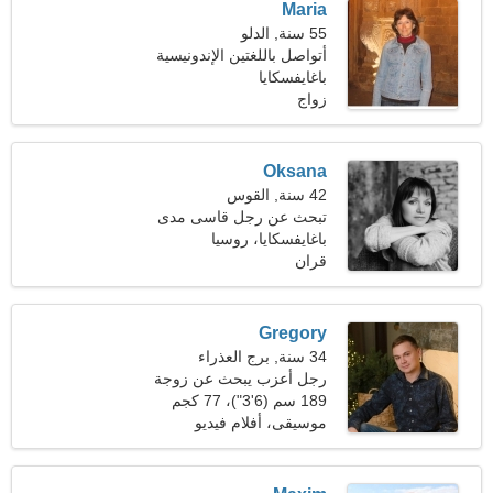
Maria
55 سنة, الدلو
أتواصل باللغتين الإندونيسية
والصينية
باغايفسكايا
زواج
Oksana
42 سنة, القوس
تبحث عن رجل قاسى مدى
الحياة
باغايفسكايا، روسيا
قران
Gregory
34 سنة, برج العذراء
رجل أعزب يبحث عن زوجة
23-31
189 سم (6'3")، 77 كجم
(169 رطلا)
موسيقى، أفلام فيديو