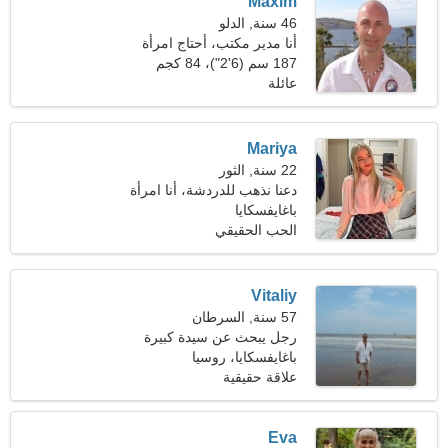
Maxim
46 سنة, الدلو
أنا مدير مكتب، أحتاج امرأة
ساحرة
187 سم (6'2")، 84 كجم
(185 رطلا)
عائلة
Mariya
22 سنة, الثور
دعنا نذهب للدردشة، أنا امرأة
حالمة
باغايفسكايا
الحب الحقيقي
Vitaliy
57 سنة, السرطان
رجل يبحث عن سيدة كبيرة
باغايفسكايا، روسيا
علاقة حقيقية
Eva