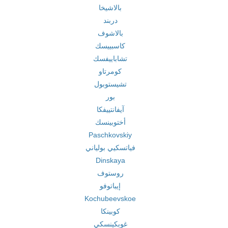
بالاشيخا
دربند
بالاشوف
كاسبييسك
تشاباييفسك
كومرتاو
تشيستوبول
بور
آيفانتييفكا
أختوبينسك
Paschkovskiy
فياتسكيي بولياني
Dinskaya
روستوف
إيباتوفو
Kochubeevskoe
كوبينكا
غوبكينسكي