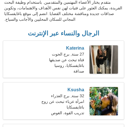
متقدم يختار الأعضاء المهتمين والمتقدمين. باستخدام وظيفة البحث
الفريدة، يمكنك العثور على فتيات لهن نفس الأهداف والاهتمامات، وتكوين
صداقات جديدة ومناقشة مختلف القضايا. انضم إلى موقع باغايفسكايا
المجاني للسكان المحليين والأجانب والسياح.
الرجال والنساء عبر الإنترنت
Katerina
27 سنة, برج الحوت
فتاة تبحث عن صديقها
باغايفسكايا، روسيا
صداقة
Ksusha
32 سنة, برج العذراء
امرأة عزباء تبحث عن زوج
34-41
باغايفسكايا
تدريب القوة، الغوص