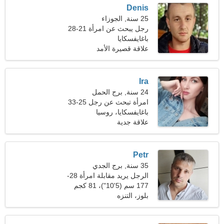
Denis
25 سنة, الجوزاء
رجل يبحث عن امرأة 21-28
باغايفسكايا
علاقة قصيرة الأمد
Ira
24 سنة, برج الحمل
امرأة تبحث عن رجل 25-33
باغايفسكايا، روسيا
علاقة جدية
Petr
35 سنة, برج الجدي
الرجل يريد مقابلة امرأة 28-
30
177 سم (5'10")، 81 كجم
(178 رطلا)
بلوز، التنزه