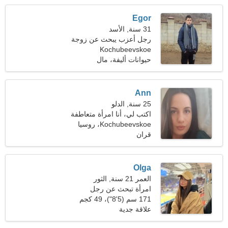
Egor
31 سنة, الأسد
رجل أعزب يبحث عن زوجة
Kochubeevskoe
حيوانات أليفة، مال
Ann
25 سنة, الدلو
اكتب لي، أنا امرأة متعاطفة
Kochubeevskoe، روسيا
قران
Olga
العمر 21 سنة, الثور
امرأة تبحث عن رجل
171 سم (5'8")، 49 كجم
(108 رطل)
علاقة جدية