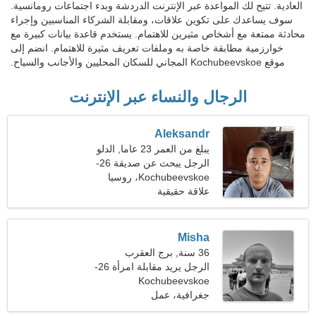
العادية. تتيح لك المواعدة عبر الإنترنت الدردشة وبدء اجتماعات رومانسية.
سوف يساعدك على تكوين علاقات، ومقابلة الشركاء المناسبين وإجراء
محادثة ممتعة مع أشخاص مثيرين للاهتمام. يستخدم قاعدة بيانات كبيرة مع
خوارزمية مطابقة خاصة به وملفات تعريف مثيرة للاهتمام. انضم إلى
موقع Kochubeevskoe المجاني للسكان المحليين والأجانب والسياح.
الرجال والنساء عبر الإنترنت
Aleksandr
يبلغ من العمر 23 عاما, الدلو
الرجل يبحث عن صديقة 26-
29
Kochubeevskoe، روسيا
علاقة حقيقية
Misha
36 سنة, برج العقرب
الرجل يريد مقابلة امرأة 26-
Kochubeevskoe
33
جغرافية، عمل