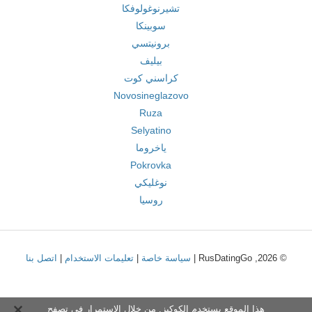
تشيرنوغولوفكا
سوبينكا
برونيتسي
بيليف
كراسني كوت
Novosineglazovo
Ruza
Selyatino
ياخروما
Pokrovka
نوغليكي
روسيا
© 2026, RusDatingGo |
سياسة خاصة
|
تعليمات الاستخدام
|
اتصل بنا
هذا الموقع يستخدم الكوكيز. من خلال الاستمرار في تصفح