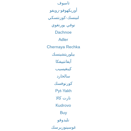
تامبوف
أوريكهوفو-زويفو
لنينسك-كوزنتسكي
نوفي يورنغوي
Dachnoe
Adler
Chernaya Rechka
بيلوريتشينسك
آيفانتييفكا
كينغيسيب
سالخارد
كورنوفسك
Pyt-Yakh
نارت كالا
Kudrovo
Buy
نليدوفو
غوسينوزيرسك