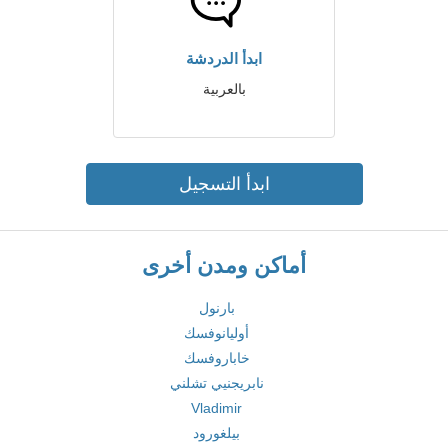
ابدأ الدردشة
بالعربية
ابدأ التسجيل
أماكن ومدن أخرى
بارنول
أوليانوفسك
خاباروفسك
نابريجنيي تشلني
Vladimir
بيلغورود