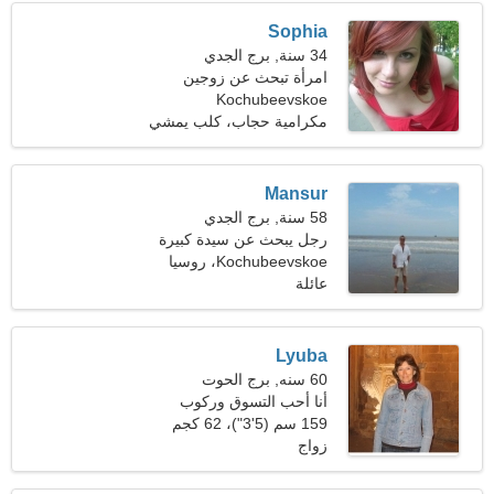
Sophia
34 سنة, برج الجدي
امرأة تبحث عن زوجين
Kochubeevskoe
مكرامية حجاب، كلب يمشي
Mansur
58 سنة, برج الجدي
رجل يبحث عن سيدة كبيرة
Kochubeevskoe، روسيا
عائلة
Lyuba
60 سنه, برج الحوت
أنا أحب التسوق وركوب
القوارب
159 سم (5'3")، 62 كجم
(136 رطلا)
زواج