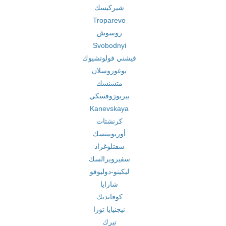
شيركيسك
Troparevo
روسوش
Svobodnyi
فيشني فولوتشيوك
بوغوروسلان
متسنسك
بيريوزوفسكي
Kanevskaya
كرنشتات
أوريوبينسك
سفتلوغراد
سفيرويرالسك
ليكينو-دوليوفو
شارايا
كوفانديك
نيجنيايا تورا
تيرك