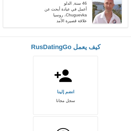
46 سنة, الدلو
أعمل في عيادة أبحث عن
Chuguevka، روسيا
امرأة مؤنسة
علاقة قصيرة الأمد
كيف يعمل RusDatingGo
انضم إلينا
سجل مجانا