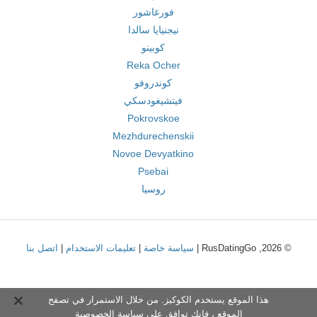
فورغاشور
نيجنيايا سالدا
كوبينو
Reka Ocher
كوندروفو
فيتشيغودسكي
Pokrovskoe
Mezhdurechenskii
Novoe Devyatkino
Psebai
روسيا
© 2026, RusDatingGo |
سياسة خاصة
|
تعليمات الاستخدام
|
اتصل بنا
هذا الموقع يستخدم الكوكيز. من خلال الاستمرار في تصفح
الموقع ، فإنك توافق على
سياسة الخصوصية