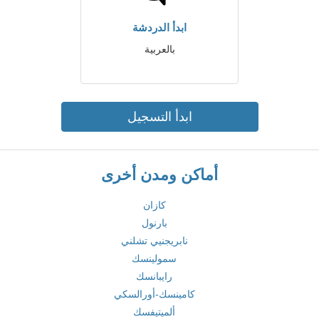
ابدأ الدردشة
بالعربية
ابدأ التسجيل
أماكن ومدن أخرى
كازان
بارنول
نابريجنيي تشلني
سمولينسك
رايبانسك
كامينسك-أورالسكي
ألميتيفسك