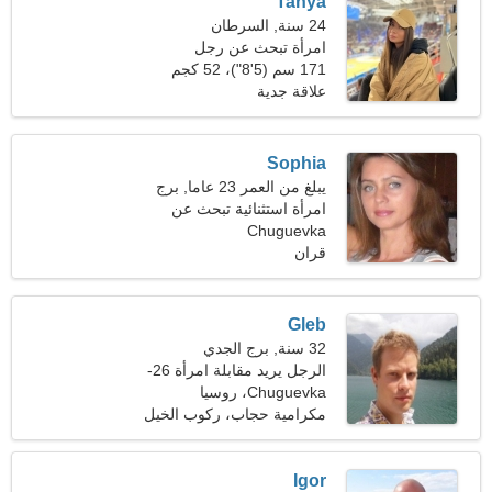
Tanya
24 سنة, السرطان
امرأة تبحث عن رجل
171 سم (5'8")، 52 كجم
(114 رطلا)
علاقة جدية
Sophia
يبلغ من العمر 23 عاما, برج
الحوت
امرأة استثنائية تبحث عن
علاقة جدية
Chuguevka
قران
Gleb
32 سنة, برج الجدي
الرجل يريد مقابلة امرأة 26-
30
Chuguevka، روسيا
مكرامية حجاب، ركوب الخيل
Igor