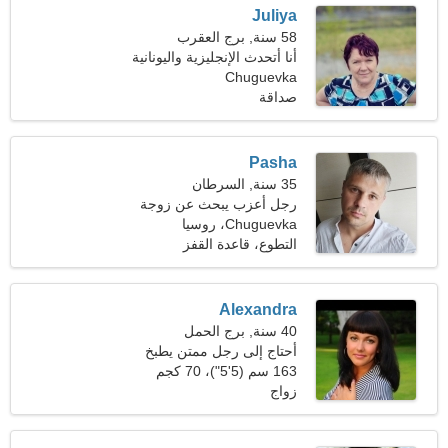
Juliya
58 سنة, برج العقرب
أنا أتحدث الإنجليزية واليونانية
Chuguevka
صداقة
Pasha
35 سنة, السرطان
رجل أعزب يبحث عن زوجة
Chuguevka، روسيا
التطوع، قاعدة القفز
Alexandra
40 سنة, برج الحمل
أحتاج إلى رجل ممتن يطبخ
معًا
163 سم (5'5")، 70 كجم
(154 رطلا)
زواج