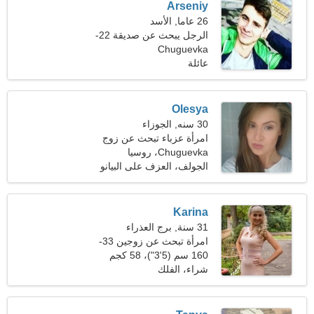
Arseniy
26 عاما, الأسد
الرجل يبحث عن صديقة 22-
Chuguevka
29
عائلة
Olesya
30 سنه, الجوزاء
امرأة عزباء تبحث عن زوج
Chuguevka، روسيا
الجولف، العزف على البيانو
Karina
31 سنة, برج العذراء
امرأة تبحث عن زوجين 33-
39
160 سم (5'3")، 58 كجم
(127 رطلا)
شراء، الفلك