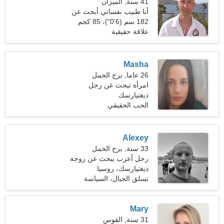
41 سنة, الميزان
أنا طبيب نفساني أبحث عن
امرأة جميلة
182 سم (6'0")، 85 كجم
(187 رطلا)
علاقة حقيقية
Masha
26 عاما, برج الحمل
امرأة تبحث عن رجل
ديغتيارسك
الحب الحقيقي
Alexey
33 سنة, برج الحمل
رجل أعزب يبحث عن زوجة
ديغتيارسك، روسيا
تسلق الجبال، السياسة
والقانون
Mary
31 سنة, القوس