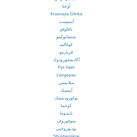
أوختا
Krasnaya Glinka
أسبيست
بافلوفو
شتشايوكينو
كوغاليم
فريازينو
أكاديمجورودوك
Pyt-Yakh
Langepas
سلانتسي
أبينسك
بوغوروديتسك
كوخما
نايندوما
سوفوروف
بودبوروجيي
Shushenskoe