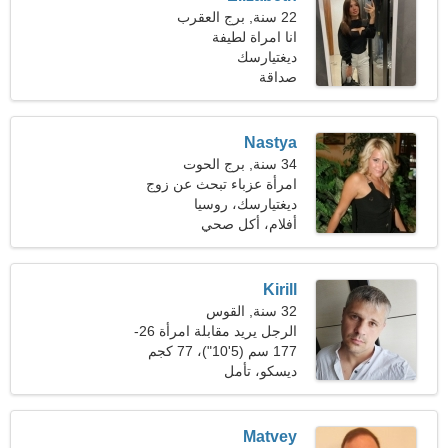
22 سنة, برج العقرب
انا امراة لطيفة
ديغتيارسك
صداقة
Nastya
34 سنة, برج الحوت
امرأة عزباء تبحث عن زوج
36-42
ديغتيارسك، روسيا
أفلام، أكل صحي
Kirill
32 سنة, القوس
الرجل يريد مقابلة امرأة 26-
30
177 سم (5'10")، 77 كجم
(169 رطلا)
ديسكو، تأمل
Matvey