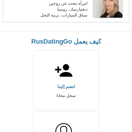
امرأة تبحث عن زوجين
ديغتيارسك، روسيا
سباق السيارات، تربية النحل
كيف يعمل RusDatingGo
انضم إلينا
سجل مجانا