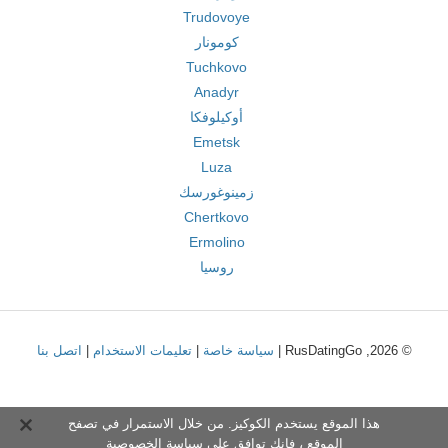
Trudovoye
كومونار
Tuchkovo
Anadyr
أوكيلوفكا
Emetsk
Luza
زمينوغورسك
Chertkovo
Ermolino
روسيا
© 2026, RusDatingGo |
سياسة خاصة
|
تعليمات الاستخدام
|
اتصل بنا
هذا الموقع يستخدم الكوكيز. من خلال الاستمرار في تصفح
الموقع ، فإنك توافق على
سياسة الخصوصية