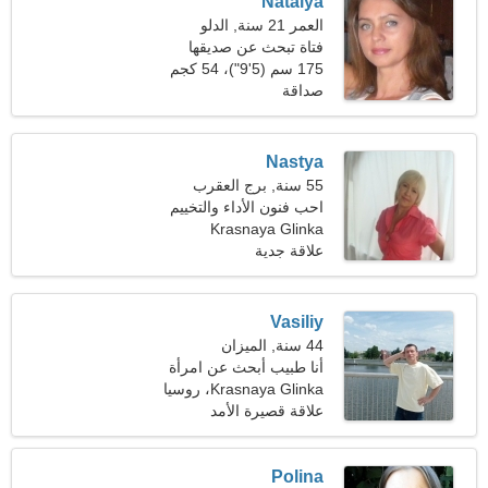
Natalya
العمر 21 سنة, الدلو
فتاة تبحث عن صديقها
175 سم (5'9")، 54 كجم
(119 رطلا)
صداقة
Nastya
55 سنة, برج العقرب
احب فنون الأداء والتخييم
Krasnaya Glinka
علاقة جدية
Vasiliy
44 سنة, الميزان
أنا طبيب أبحث عن امرأة
حسية
Krasnaya Glinka، روسيا
علاقة قصيرة الأمد
Polina