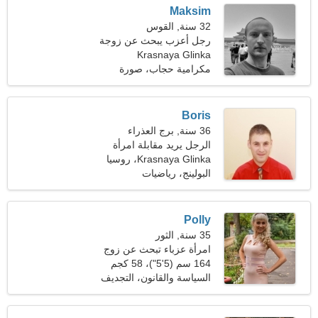
Maksim
32 سنة, القوس
رجل أعزب يبحث عن زوجة
Krasnaya Glinka
مكرامية حجاب، صورة
فوتوغرافية
Boris
36 سنة, برج العذراء
الرجل يريد مقابلة امرأة
Krasnaya Glinka، روسيا
البولينج، رياضيات
Polly
35 سنة, الثور
امرأة عزباء تبحث عن زوج
164 سم (5'5")، 58 كجم
(127 رطلا)
السياسة والقانون، التجديف