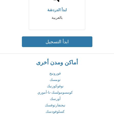
ابدأ الدردشة
بالعربية
ابدأ التسجيل
أماكن ومدن أخرى
فورونيج
تومسك
نوفوكوزنيك
كومسومولسك-نا-أموري
أورسك
نيجنفارتوفسك
كسلوفودسك