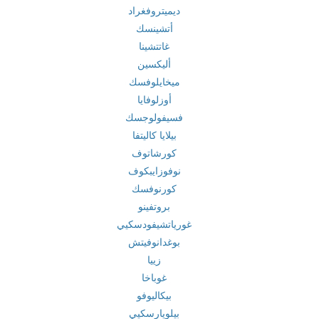
ديميتروفغراد
أتشينسك
غاتتشينا
أليكسين
ميخايلوفسك
أوزلوفايا
فسيفولوجسك
بيلايا كاليتفا
كورشاتوف
نوفوزايبكوف
كورنوفسك
بروتفينو
غورياتشيفودسكيي
بوغدانوفيتش
زييا
غوباخا
بيكاليوفو
بيلويارسكيي