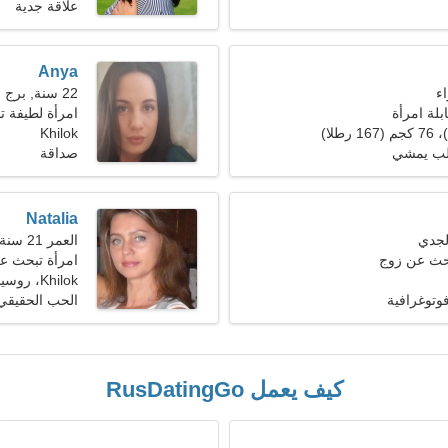
علاقة جدية
Anya
22 سنة, برج العقرب
بلة امرأة
امرأة لطيفة ت
Khilok
لب يمشي
صداقة
Natalia
العمر 21 سنة, الثور
بحث عن زوج
امرأة تبحث عن ر
Khilok، روسيا
وتوغرافية
الحب الحقيقي
كيف يعمل RusDatingGo