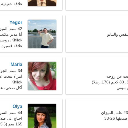
علاقة حقيقية
Yegor
42 سنة, الميزان
لنفس والبيانو
أنا مدير مكتب
Khilok، روسيا
علاقة قصيرة ا
Maria
34 سنة, الجوزاء
حث عن زوجة
امرأة تبحث ع
Khilok
موسيقى
أكل صحي، علم
Olya
44 سنة, السرطان
ها 26-33
احتاج الى صد
165 سم (5'5")، 64 كجم (141 رطلا)