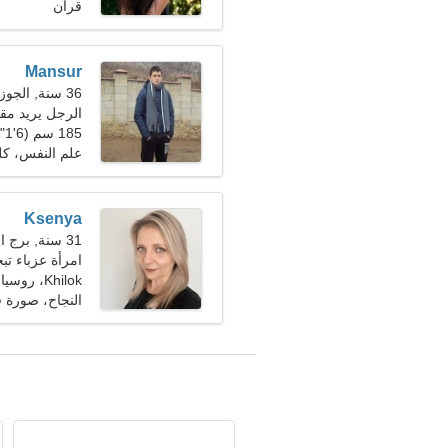
قران
Mansur
36 سنة, الجوزاء
الرجل يريد مقا
185 سم (6'1")، 76 كجم (167 رطلا)
علم النفس، ك
Ksenya
31 سنة, برج الجدي
امرأة عزباء ت
Khilok، روسيا
النجاح، صورة ف