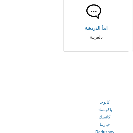
ابدأ الدردشة
بالعربية
كالوجا
ياكوتسك
كانسك
فيازما
Raduzhny