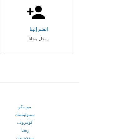
انضم إلينا
سجل مجانا
موسكو
سمولينسك
كوفروف
ريفدا
سنجينسك