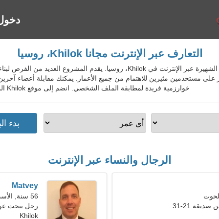
دخول
التعارف عبر الإنترنت مجانا Khilok، روسيا
RusDatingGo - خدمة المواعدة الشهيرة عبر الإنترنت في Khilok، روسيا. يقدم ا
على مستخدمين مثيرين للاهتمام من جميع الأعمار. يمكنك مقابلة أعضاء آخرين
خوارزمية فريدة لمطابقة الملف الشخصي. انضم إلى موقع Khilok المجاني للسكان المحليين والأجانب والسياح.
الرجال والنساء عبر الإنترنت
Matvey
56 سنة, الأسد
ديقة 21-31
رجل يبحث عن 
Khilok