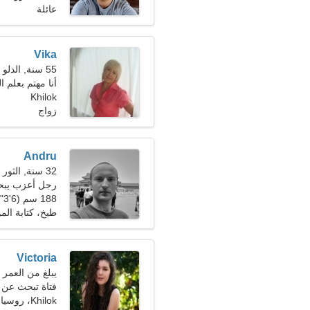
عائلة
Vika
55 سنة, الدلو
أنا مهتم بعلم ا
Khilok
زواج
Andru
32 سنة, الثور
رجل أعزب يب
188 سم (6'3")، 80 كجم (176 رطلا)
طبخ، كتابة ال
Victoria
يبلغ من العمر 23 عاما, الميزان
فتاة تبحث عن صديق
Khilok، روسيا