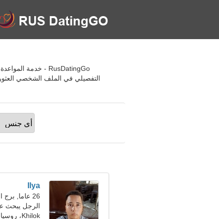
التفصيلي في الملف الشخصي العثور 
Ilya
26 عاما, برج الحوت
الرجل يبحث عن ص
Khilok، روسيا