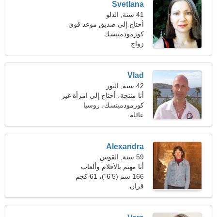
Svetlana
41 سنة, الدلو
أحتاج إلى صديق موعد قوي
كوزمودمينسك
زواج
Vlad
42 سنة, الثور
أنا منتجة، أحتاج إلى امرأة غير
عادية
كوزمودمينسك، روسيا
عائلة
Alexandra
59 سنة, القوس
أنا مهتم بالأفلام وألعاب
الفيديو
166 سم (5'6")، 61 كجم
(134 رطلا)
قران