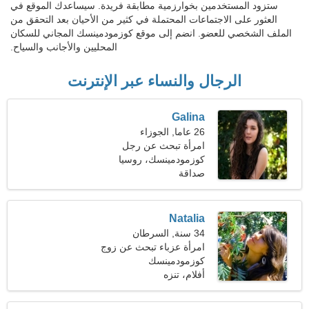
ستزود المستخدمين بخوارزمية مطابقة فريدة. سيساعدك الموقع في
العثور على الاجتماعات المحتملة في كثير من الأحيان بعد التحقق من
الملف الشخصي للعضو. انضم إلى موقع كوزمودمينسك المجاني للسكان
المحليين والأجانب والسياح.
الرجال والنساء عبر الإنترنت
Galina
26 عاما, الجوزاء
امرأة تبحث عن رجل
كوزمودمينسك، روسيا
صداقة
Natalia
34 سنة, السرطان
امرأة عزباء تبحث عن زوج
كوزمودمينسك
أفلام، تنزه