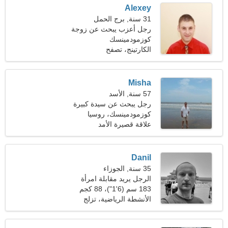
Alexey
31 سنة, برج الحمل
رجل أعزب يبحث عن زوجة
26-29
كوزمودمينسك
الكارتينج، تصفح
Misha
57 سنة, الأسد
رجل يبحث عن سيدة كبيرة
47-55
كوزمودمينسك، روسيا
علاقة قصيرة الأمد
Danil
35 سنة, الجوزاء
الرجل يريد مقابلة امرأة
183 سم (6'1")، 88 كجم
(194 رطلا)
الأنشطة الرياضية، تزلج