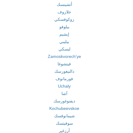
أتشينسك
جلازوف
زوكوفسكي
بيلوفو
إيشيم
بيليبي
ليسكي
Zamoskvorech'ye
فيتشوغا
دالنيغورسك
فورمانوف
Uchaly
آشا
ديفنوغورسك
Kochubeevskoe
شيمانوفسك
سوفيتسك
أرزغير