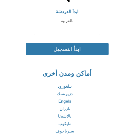
ابدأ الدردشة
بالعربية
ابدأ التسجيل
أماكن ومدن أخرى
بيلغورود
دزيرنسك
Engels
نازران
بالاشيخا
مايكوب
سيرباخوف