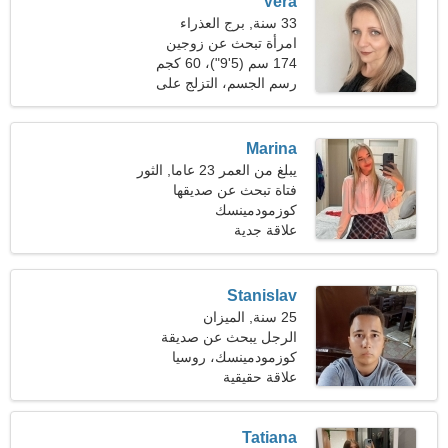
Vera
33 سنة, برج العذراء
امرأة تبحث عن زوجين
174 سم (5'9")، 60 كجم
(132 رطلا)
رسم الجسم، التزلج على
الماء
Marina
يبلغ من العمر 23 عاما, الثور
فتاة تبحث عن صديقها
كوزمودمينسك
علاقة جدية
Stanislav
25 سنة, الميزان
الرجل يبحث عن صديقة
كوزمودمينسك، روسيا
علاقة حقيقية
Tatiana