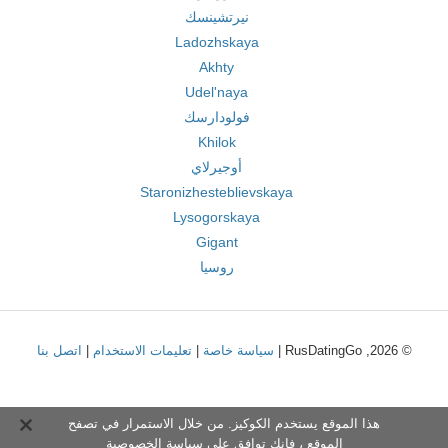
نيرتشينسك
Ladozhskaya
Akhty
Udel'naya
فولودارسك
Khilok
أوجيرلاي
Staronizhesteblievskaya
Lysogorskaya
Gigant
روسيا
© 2026, RusDatingGo |
سياسة خاصة
|
تعليمات الاستخدام
|
اتصل بنا
هذا الموقع يستخدم الكوكيز. من خلال الاستمرار في تصفح
الموقع ، فإنك توافق على
سياسة الخصوصية