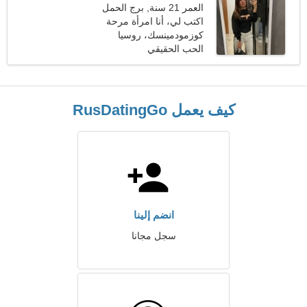
العمر 21 سنة, برج الحمل
اكتب لي، أنا امرأة مرحة
كوزمودمينسك، روسيا
الحب الحقيقي
كيف يعمل RusDatingGo
انضم إلينا
سجل مجانا