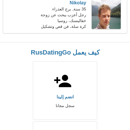
Nikolay
35 سنة, برج العذراء
رجل أعزب يبحث عن زوجة
27-32
خفالينسك، روسيا
كرة سلة، فن قص وتشكيل
الورق
كيف يعمل RusDatingGo
انضم إلينا
سجل مجانا