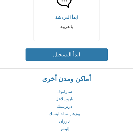
ابدأ الدردشة
بالعربية
ابدأ التسجيل
أماكن ومدن أخرى
ساراتوف
ياروسلافل
دزيرنسك
يوزهنو-ساخالينسك
نازران
إليتس