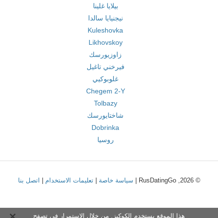
بيلايا غلينا
نيجنيايا سالدا
Kuleshovka
Likhovskoy
زاوزيورسك
فيرخني تاغيل
غلوبوكيي
Chegem 2-Y
Tolbazy
شاختايورسك
Dobrinka
روسيا
© 2026, RusDatingGo |
سياسة خاصة
|
تعليمات الاستخدام
|
اتصل بنا
هذا الموقع يستخدم الكوكيز. من خلال الاستمرار في تصفح