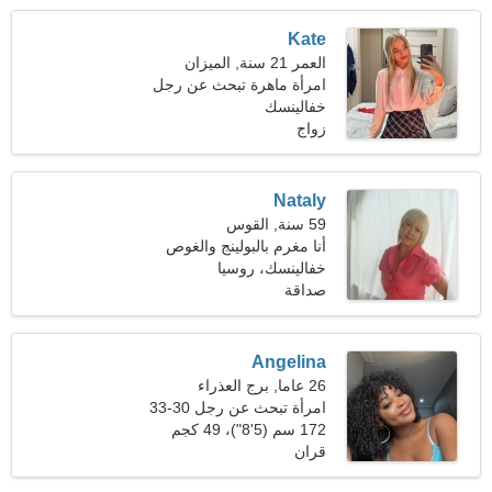
Kate
العمر 21 سنة, الميزان
امرأة ماهرة تبحث عن رجل
خفالينسك
زواج
Nataly
59 سنة, القوس
أنا مغرم بالبولينج والغوص
خفالينسك، روسيا
صداقة
Angelina
26 عاما, برج العذراء
امرأة تبحث عن رجل 30-33
172 سم (5'8")، 49 كجم
(108 رطل)
قران