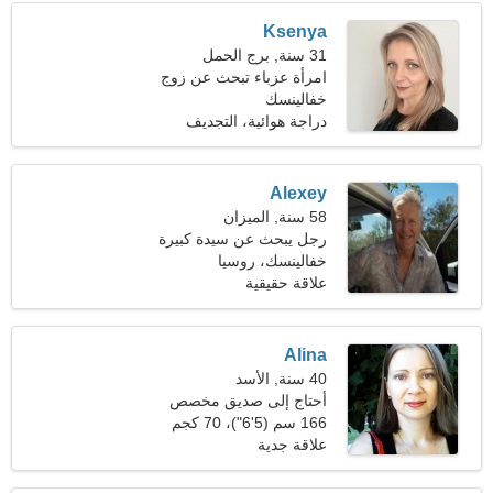
Ksenya
31 سنة, برج الحمل
امرأة عزباء تبحث عن زوج
34-43
خفالينسك
دراجة هوائية، التجديف
Alexey
58 سنة, الميزان
رجل يبحث عن سيدة كبيرة
46-56
خفالينسك، روسيا
علاقة حقيقية
Alina
40 سنة, الأسد
أحتاج إلى صديق مخصص
للمتعة
166 سم (5'6")، 70 كجم
(154 رطلا)
علاقة جدية