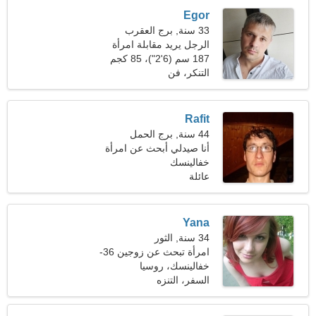
Egor
33 سنة, برج العقرب
الرجل يريد مقابلة امرأة
187 سم (6'2")، 85 كجم
(187 رطلا)
التنكر، فن
Rafit
44 سنة, برج الحمل
أنا صيدلي أبحث عن امرأة
ساحرة
خفالينسك
عائلة
Yana
34 سنة, الثور
امرأة تبحث عن زوجين 36-
44
خفالينسك، روسيا
السفر، التنزه