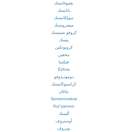
نفتيوغانسك
باتايسك
سولكامسك
ميشرونسك
كروفو شبتيسك
ييسك
كروبوتكين
تيخفين
فيكسا
Ezhva
دوموديدوفو
كراسنوكامسك
نياغان
Semenovskoe
Kur'yanovo
أليسك
أوستروف
بوبروف