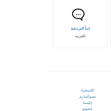
ابدأ الدردشة
بالعربية
كالينينغراد
تشيوكساري
إيليستا
بافلوفو