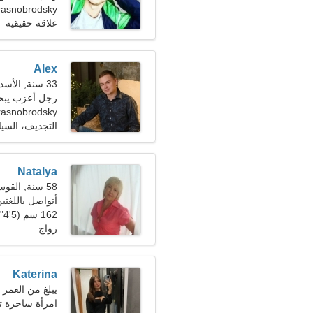
Krasnobrodsky، روس
علاقة حقيقية
Alex
33 سنة, الأسد
رجل أعزب يبحث 
rasnobrodsky
التجديف، السيا
Natalya
58 سنة, القوس
أتواصل باللغتين
162 سم (5'4")، 69 كجم (152 رطلا)
زواج
Katerina
يبلغ من العمر 23 عاما, برج الجدي
امرأة ساحرة ت