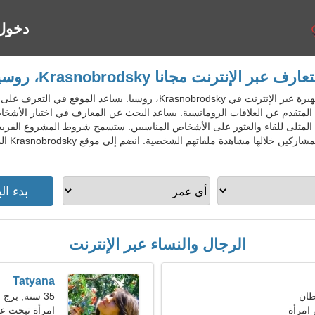
دخول
عارف عبر الإنترنت مجانا Krasnobrodsky، روسيا
RusDatingGo - خدمة المواعدة الشهيرة عبر الإنترنت في Krasnobrodsky، ر
متقدم عن العلاقات الرومانسية. يساعد البحث عن المعارف في اختيار الأشخاص
 المثلى للقاء والعثور على الأشخاص المناسبين. ستسمح شروط المشروع الفريد
مشاهدة ملفاتهم الشخصية. انضم إلى موقع Krasnobrodsky المجاني للسكان المحليين والأجانب والسياح.
الرجال والنساء عبر الإنترنت
Tatyana
35 سنة, برج العذراء
امرأة
امرأة تبحث عن ز