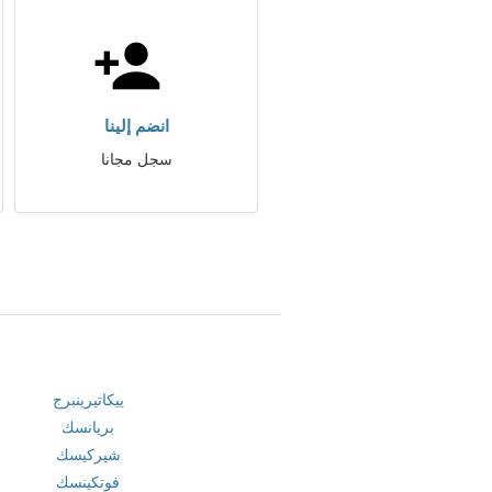
انضم إلينا
سجل مجانا
ييكاتيرينبرج
بريانسك
شيركيسك
فوتكينسك