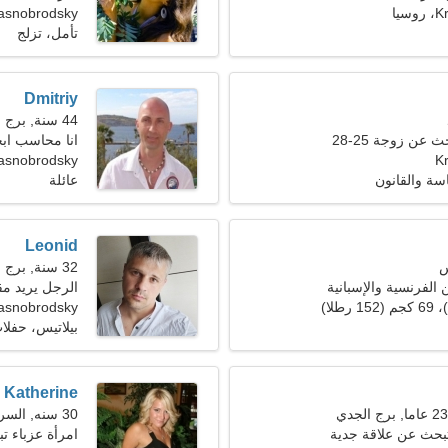
يا
asnobrodsky
تأمل، تزلج
Dmitriy
44 سنة, برج العذراء
عن زوجة 25-28
انا محاسب اب
K
Krasnobrodsky، رو
سة والقانون
عائلة
Leonid
32 سنة, برج العقرب
 الفرنسية والإسبانية
الرجل يريد مقابل
asnobrodsky
بيلاتيس، حفلا
Katherine
30 سنه, السرطان
بحث عن علاقة جدية
امرأة عزباء 