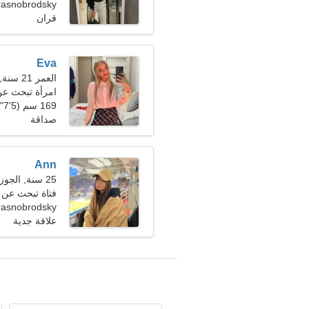
Krasnobrodsky، روس
قران
Eva
العمر 21 سنة, برج العقرب
امرأة تبحث عن رج
169 سم (5'7")، 48 كجم (105 رطل)
صداقة
Ann
25 سنة, الجوزاء
فتاة تبحث عن صديق
Krasnobrodsky، روس
علاقة جدية