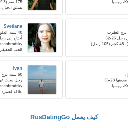
يا
175 سم (5'9")، 60 كجم (132 رطلا)
تسلق الجبال، 
Svetlana
40 سنة, الدلو
ل 26-32
أحتاج إلى رج
asnobrodsky
الحب الحقيقي
Ivan
60 سنه, برج الحوت
ها 28-36
رجل يبحث عن سي
يا
Krasnobrodsky، رو
علاقة قصيرة ا
كيف يعمل RusDatingGo